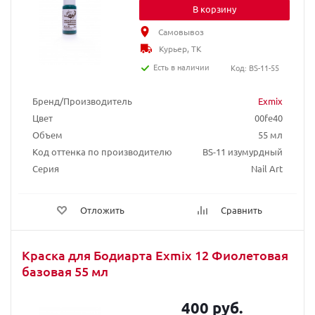
В корзину
Самовывоз
Курьер, ТК
Есть в наличии
Код: BS-11-55
Бренд/Производитель
Exmix
Цвет
00fe40
Объем
55 мл
Код оттенка по производителю
BS-11 изумурдный
Серия
Nail Art
Отложить
Сравнить
Краска для Бодиарта Exmix 12 Фиолетовая
базовая 55 мл
400 руб.