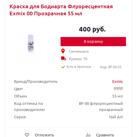
Краска для Бодиарта Флуоресцентная
Exmix 00 Прозрачная 55 мл
400 руб.
В корзину
Самовывоз
Курьер, ТК
Есть в наличии
Код: BF-00-55
Бренд/Производитель
Exmix
Цвет
ffffff
Объем
55 мл
Код оттенка по
BF-00 флуоресцентный
производителю
прозрачный
Серия
Nail Art
Отложить
Сравнить