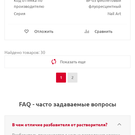
Код оттенка по
BF-03 фиолетовый
производителю
флуоресцентный
Серия
Nail Art
Отложить
Сравнить
Найдено товаров: 30
Показать еще
1
2
FAQ - часто задаваемые вопросы
В чем отличие разбавителя от растворителя?
Разбавитель применяется с целью разведения краски