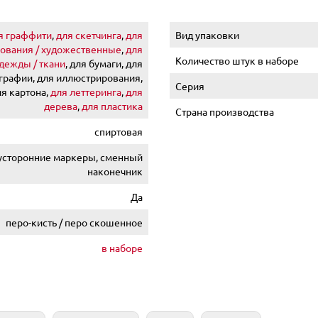
я граффити
,
для скетчинга
,
для
Вид упаковки
ования / художественные
,
для
Количество штук в наборе
дежды / ткани
, для бумаги, для
графии, для иллюстрирования,
Серия
ля картона,
для леттеринга
,
для
дерева
,
для пластика
Страна производства
спиртовая
усторонние маркеры, сменный
наконечник
Да
перо-кисть / перо скошенное
в наборе