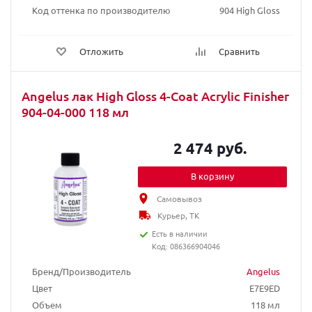
Код оттенка по производителю
904 High Gloss
Отложить
Сравнить
Angelus лак High Gloss 4-Coat Acrylic Finisher
904-04-000 118 мл
2 474 руб.
В корзину
Самовывоз
Курьер, ТК
Есть в наличии
Код: 086366904046
Бренд/Производитель
Angelus
Цвет
E7E9ED
Объем
118 мл