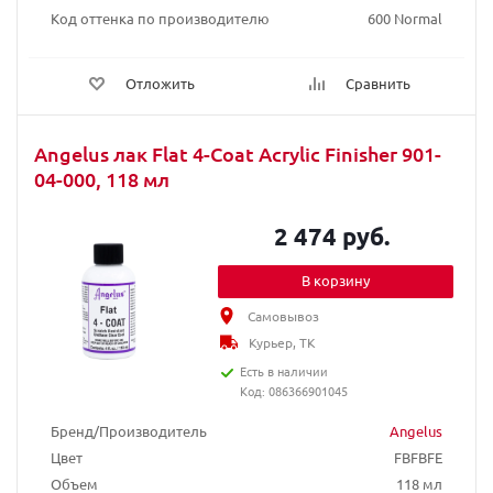
Код оттенка по производителю
600 Normal
Отложить
Сравнить
Angelus лак Flat 4-Coat Acrylic Finisher 901-
04-000, 118 мл
2 474 руб.
В корзину
Самовывоз
Курьер, ТК
Есть в наличии
Код: 086366901045
Бренд/Производитель
Angelus
Цвет
FBFBFE
Объем
118 мл