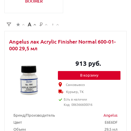
BOOMER
Angelus лак Acrylic Finisher Normal 600-01-
000 29,5 мл
913 руб.
В корзину
Самовывоз
Курьер, ТК
Есть в наличии
Код: 086366600016
Бренд/Производитель
Angelus
Цвет
E6E6DF
Объем
29,5 мл