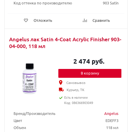
Код оттенка по производителю
903 Satin
Отложить
Сравнить
Angelus лак Satin 4-Coat Acrylic Finisher 903-
04-000, 118 мл
2 474 руб.
В корзину
Самовывоз
Курьер, ТК
Есть в наличии
Код: 086366903049
Бренд/Производитель
Angelus
Цвет
EDEFF3
Объем
118 мл