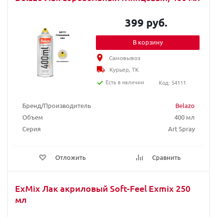
399 руб.
В корзину
Самовывоз
Курьер, ТК
Есть в наличии
Код: 54111
Бренд/Производитель
Belazo
Объем
400 мл
Серия
Art Spray
Отложить
Сравнить
ExMix Лак акриловый Soft-Feel Exmix 250
мл