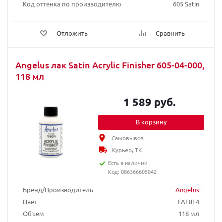
Код оттенка по производителю
605 Satin
Отложить
Сравнить
Angelus лак Satin Acrylic Finisher 605-04-000,
118 мл
1 589 руб.
В корзину
Самовывоз
Курьер, ТК
Есть в наличии
Код: 086366605042
Бренд/Производитель
Angelus
Цвет
FAF8F4
Объем
118 мл