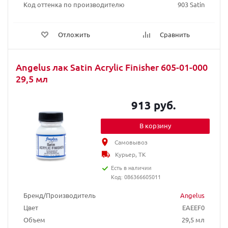
Код оттенка по производителю
903 Satin
Отложить
Сравнить
Angelus лак Satin Acrylic Finisher 605-01-000
29,5 мл
913 руб.
В корзину
Самовывоз
Курьер, ТК
Есть в наличии
Код: 086366605011
Бренд/Производитель
Angelus
Цвет
EAEEF0
Объем
29,5 мл