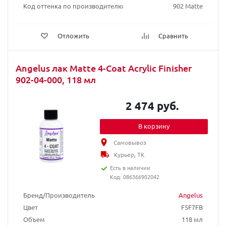
Код оттенка по производителю
902 Matte
Отложить
Сравнить
Angelus лак Matte 4-Coat Acrylic Finisher
902-04-000, 118 мл
2 474 руб.
В корзину
Самовывоз
Курьер, ТК
Есть в наличии
Код: 086366902042
Бренд/Производитель
Angelus
Цвет
F5F7FB
Объем
118 мл