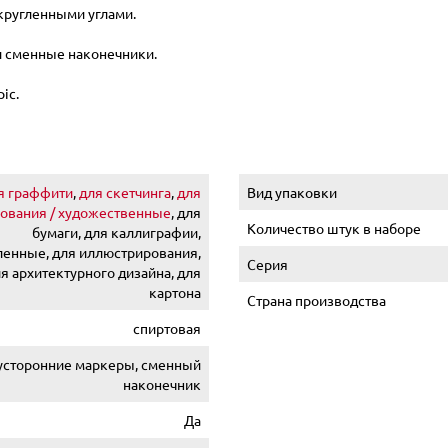
скругленными углами.
 и сменные наконечники.
ic.
я граффити
,
для скетчинга
,
для
Вид упаковки
ования / художественные
, для
Количество штук в наборе
бумаги, для каллиграфии,
нные, для иллюстрирования,
Серия
я архитектурного дизайна, для
картона
Страна производства
спиртовая
усторонние маркеры, сменный
наконечник
Да