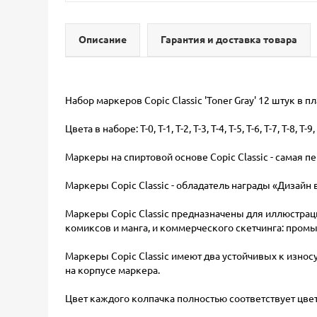
Описание
Гарантия и доставка товара
Набор маркеров Copic Classic 'Toner Gray' 12 штук в 
Цвета в наборе: T-0, T-1, T-2, T-3, T-4, T-5, T-6, T-7, T-8,
Маркеры на спиртовой основе Copic Classic - самая п
Маркеры Copic Classic - обладатель награды «Диза
Маркеры Copic Classic предназначены для иллюстраци
комиксов и манга, и коммерческого скетчинга: промы
Маркеры Copic Classic имеют два устойчивых к износу
на корпусе маркера.
Цвет каждого колпачка полностью соответствует цвет