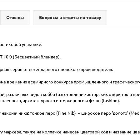
Отзывы
Вопросы и ответы по товару
пластиковой упаковке.
 T-9, T-10,0 (Бесцветный блендер).
ервая серия от легендарного японского производителя.
йн вне времени» всемирного конкурса промышленного и графическ
й, различных видов хобби (изготовление авторских открыток и при
шленного, архитектурного интерьерного и фэшн (fashion).
 наконечника: тонкое перо (Fine Nib) + широкое перо 'долото' (Me
у маркера, также на колпачке нанесен цветовой код и название цве