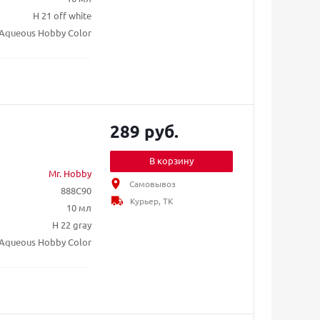
H 21 off white
Aqueous Hobby Color
289 руб.
В корзину
Mr. Hobby
Самовывоз
888C90
Курьер, ТК
10 мл
H 22 gray
Aqueous Hobby Color