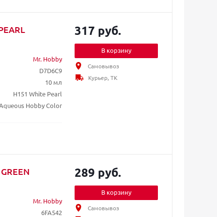
317 руб.
 PEARL
В корзину
Mr. Hobby
Самовывоз
D7D6C9
Курьер, ТК
10 мл
H151 White Pearl
Aqueous Hobby Color
289 руб.
W GREEN
В корзину
Mr. Hobby
Самовывоз
6FA542