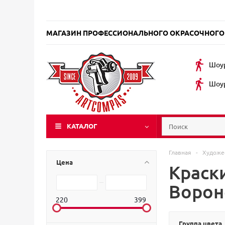
МАГАЗИН ПРОФЕССИОНАЛЬНОГО ОКРАСОЧНОГО
Шоур
Шоур
КАТАЛОГ
Главная
-
Художе
Цена
Краск
Воро
220
399
Группа цвета