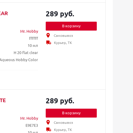
289 руб.
EAR
В корзину
Mr. Hobby
Самовывоз
ffffff
Курьер, ТК
10 мл
H 20 flat clear
Aqueous Hobby Color
289 руб.
ITE
В корзину
Mr. Hobby
Самовывоз
E9E7E3
Курьер, ТК
10 мл