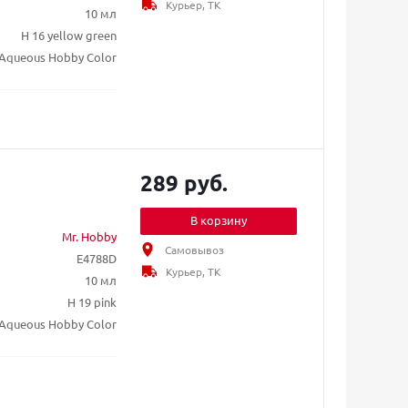
Курьер, ТК
10 мл
H 16 yellow green
Aqueous Hobby Color
289 руб.
В корзину
Mr. Hobby
Самовывоз
E4788D
Курьер, ТК
10 мл
H 19 pink
Aqueous Hobby Color