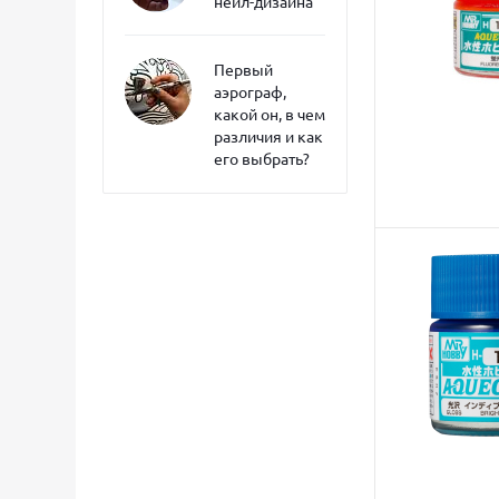
нейл-дизайна
Первый
аэрограф,
какой он, в чем
различия и как
его выбрать?