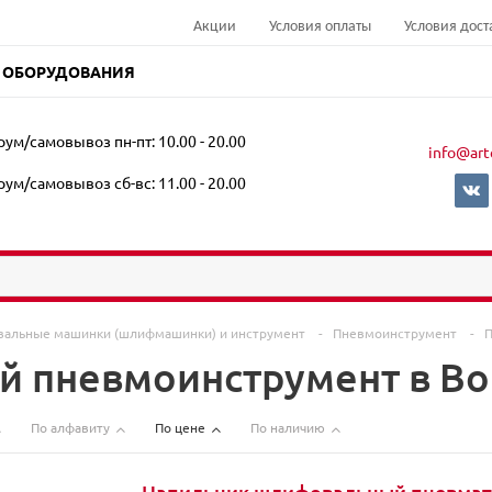
Акции
Условия оплаты
Условия дост
 ОБОРУДОВАНИЯ
ум/самовывоз пн-пт: 10.00 - 20.00
info@art
ум/самовывоз сб-вс: 11.00 - 20.00
альные машинки (шлифмашинки) и инструмент
-
Пневмоинструмент
-
П
й пневмоинструмент в В
По алфавиту
По цене
По наличию
Напильник шлифовальный пневмат