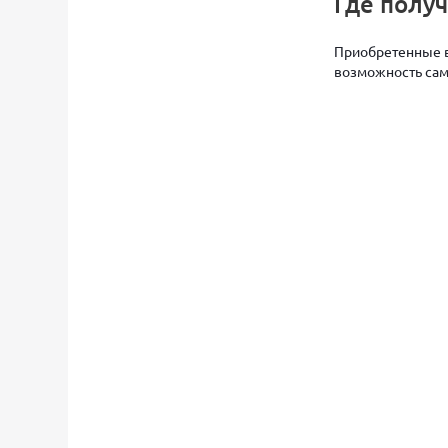
Где полу
Приобретенные в
возможность само