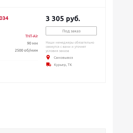
3 305 руб.
034
Под заказ
TNT-Air
Наши менеджеры обязательно
90 мм
свяжутся с вами и уточнят
2500 об/мин
условия заказа
Самовывоз
Курьер, ТК