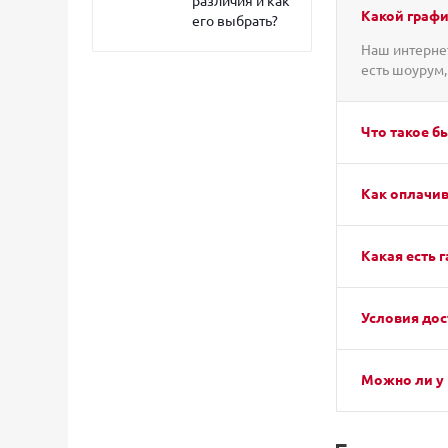
различия и как
Какой графи
его выбрать?
Наш интернет
есть шоурум,
Что такое б
Как оплачив
Какая есть г
Условия дос
Можно ли у 