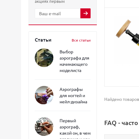
акциях первым
Статьи
Все статьи
Выбор
аэрографа для
начинающего
моделиста
Аэрографы
для ногтей и
Найдено товаров
нейл-дизайна
Первый
FAQ - част
аэрограф,
какой он, в чем