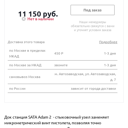
Под заказ
11 150 руб.
Нет в наличии
Наши менеджеры
обязательно свяжутся с вами
и уточнят условия заказа
Доставка этого товара
Подробнее
по Москве в пределах
450 Р
1-3 дня
МКАД
по Москве за МКАД
звоните
1-3 дня
м. Автозаводская, ул. Автозаводская,
самовывоз Москва
д. 7
по России
зависит от города доставки
Док станция SATA Adam 2 - стыковочный узел заменяет
микрометрический винт пистолета, позволяя точно