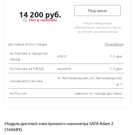
Под заказ
14 200 руб.
Нет в наличии
Наши менеджеры
обязательно свяжутся с вами
и уточнят условия заказа
Доставка этого товара
Подробнее
по Москве в пределах
450 Р
1-3 дня
МКАД
по Москве за МКАД
звоните
1-3 дня
м. Автозаводская, ул. Автозаводская,
самовывоз Москва
д. 7
по России
зависит от города доставки
Модуль-дисплей электронного манометра SATA Adam 2
(160689).