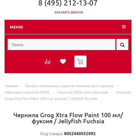
8 (495) 212-13-07
ЗАКАЗАТЬ ЗВОНОК
МЕНЮ
0
Главная
-
Профессиональные, художественные арт маркеры
-
Маркеры и чернила GROG
-
Чернила GROG для маркеров
-
Чернила
Grog Xtra Flow Paint 100 мл/ фуксия / Jellyfish Fuchsia
Чернила Grog Xtra Flow Paint 100 мл/
фуксия / Jellyfish Fuchsia
Код товара:
8052440552092