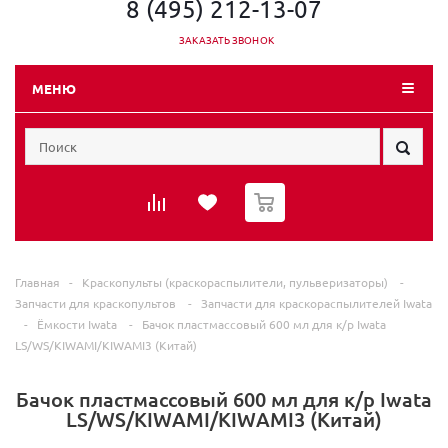
8 (495) 212-13-07
ЗАКАЗАТЬ ЗВОНОК
МЕНЮ
0
Главная
-
Краскопульты (краскораспылители, пульверизаторы)
-
Запчасти для краскопультов
-
Запчасти для краскораспылителей Iwata
-
Ёмкости Iwata
-
Бачок пластмассовый 600 мл для к/р Iwata
LS/WS/KIWAMI/KIWAMI3 (Китай)
Бачок пластмассовый 600 мл для к/р Iwata
LS/WS/KIWAMI/KIWAMI3 (Китай)