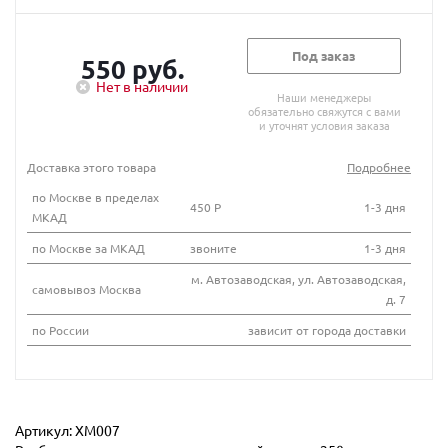
Под заказ
550 руб.
Нет в наличии
Наши менеджеры
обязательно свяжутся с вами
и уточнят условия заказа
Доставка этого товара
Подробнее
по Москве в пределах
450 Р
1-3 дня
МКАД
по Москве за МКАД
звоните
1-3 дня
м. Автозаводская, ул. Автозаводская,
самовывоз Москва
д. 7
по России
зависит от города доставки
Артикул: ХМ007