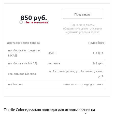
Под заказ
850 руб.
Нет в наличии
Наши менеджеры
обязательно свяжутся с вами
и уточнят условия заказа
Доставка этого товара
Подробнее
по Москве в пределах
450 Р
1-3 дня
МКАД
по Москве за МКАД
звоните
1-3 дня
м. Автозаводская, ул. Автозаводская,
самовывоз Москва
д. 7
по России
зависит от города доставки
Textile Color идеально подходит для использования на