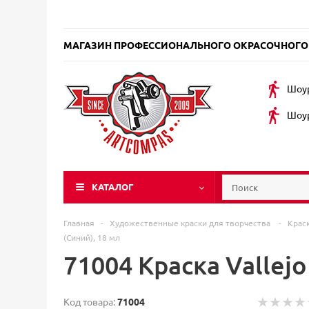
МАГАЗИН ПРОФЕССИОНАЛЬНОГО ОКРАСОЧНОГО
Шоур
Шоур
КАТАЛОГ
Главная
-
Художественные краски для творчества
-
Крас
(Синий), 18 мл
71004 Краска Vallejo
Код товара:
71004