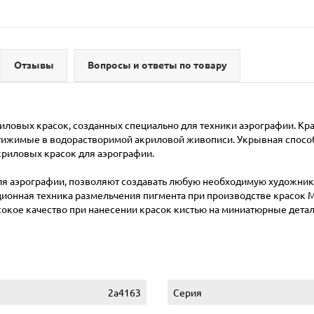
Отзывы
Вопросы и ответы по товару
риловых красок, созданных специально для техники аэрографии. К
ижимые в водорастворимой акриловой живописи. Укрывная способно
криловых красок для аэрографии.
ля аэрографии, позволяют создавать любую необходимую художник
онная техника размельчения пигмента при производстве красок Mo
сокое качество при нанесении красок кистью на миниатюрные дета
2a4163
Серия