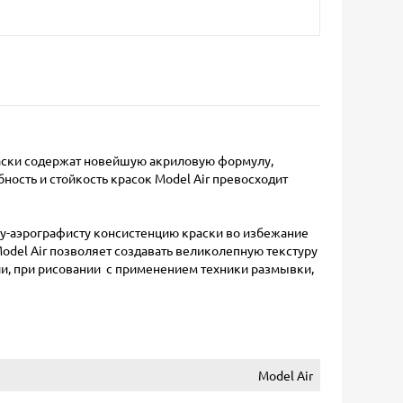
раски содержат новейшую акриловую формулу,
сть и стойкость красок Model Air превосходит
у-аэрографисту консистенцию краски во избежание
del Air позволяет создавать великолепную текстуру
ли, при рисовании с применением техники размывки,
Model Air