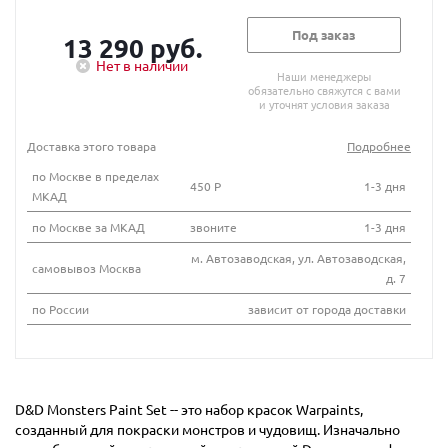
Под заказ
13 290 руб.
Нет в наличии
Наши менеджеры
обязательно свяжутся с вами
и уточнят условия заказа
Доставка этого товара
Подробнее
по Москве в пределах
450 Р
1-3 дня
МКАД
по Москве за МКАД
звоните
1-3 дня
м. Автозаводская, ул. Автозаводская,
самовывоз Москва
д. 7
по России
зависит от города доставки
D&D Monsters Paint Set -- это набор красок Warpaints,
созданный для покраски монстров и чудовищ. Изначально