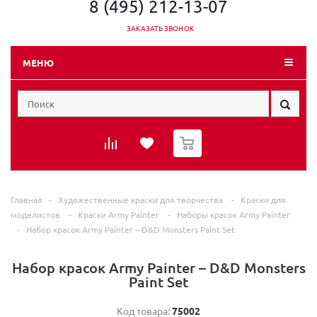
8 (495) 212-13-07
ЗАКАЗАТЬ ЗВОНОК
МЕНЮ
0
Главная
-
Художественные краски для творчества
-
Краски для
моделистов
-
Краски Army Painter
-
Наборы красок Army Painter
-
Набор красок Army Painter – D&D Monsters Paint Set
Набор красок Army Painter – D&D Monsters
Paint Set
Код товара:
75002