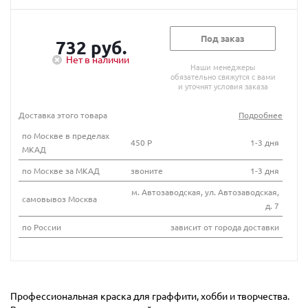
Под заказ
732 руб.
Нет в наличии
Наши менеджеры
обязательно свяжутся с вами
и уточнят условия заказа
Доставка этого товара
Подробнее
по Москве в пределах
450 Р
1-3 дня
МКАД
по Москве за МКАД
звоните
1-3 дня
м. Автозаводская, ул. Автозаводская,
самовывоз Москва
д. 7
по России
зависит от города доставки
Профессиональная краска для граффити, хобби и творчества.