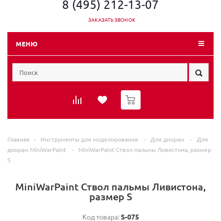
8 (495) 212-13-07
ЗАКАЗАТЬ ЗВОНОК
МЕНЮ
0
Главная
-
Инструменты для моделирования
-
Для диорам
-
Для
диорам MiniWarPaint
-
MiniWarPaint Ствол пальмы Ливистона, размер
S
MiniWarPaint Ствол пальмы Ливистона,
размер S
Код товара:
S-075