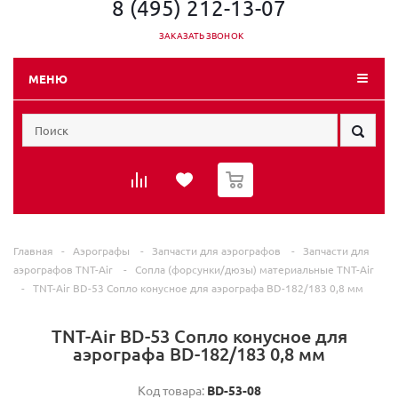
8 (495) 212-13-07
ЗАКАЗАТЬ ЗВОНОК
МЕНЮ
0
Главная
-
Аэрографы
-
Запчасти для аэрографов
-
Запчасти для
аэрографов TNT-Air
-
Сопла (форсунки/дюзы) материальные TNT-Air
-
TNT-Air BD-53 Сопло конусное для аэрографа ВD-182/183 0,8 мм
TNT-Air BD-53 Сопло конусное для
аэрографа ВD-182/183 0,8 мм
Код товара:
ВD-53-08