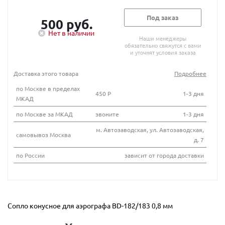
Под заказ
500 руб.
Нет в наличии
Наши менеджеры
обязательно свяжутся с вами
и уточнят условия заказа
Доставка этого товара
Подробнее
по Москве в пределах
450 Р
1-3 дня
МКАД
по Москве за МКАД
звоните
1-3 дня
м. Автозаводская, ул. Автозаводская,
самовывоз Москва
д. 7
по России
зависит от города доставки
Сопло конусное для аэрографа ВD-182/183 0,8 мм