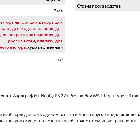
Страна производства
7 мл
велюра на торт
,
для декора
,
для
нарии
,
для моделирования
,
для
для покраски автомобиля
,
для
росписи стен
,
для тату
,
для
ного велюра
, художественный
да
пить Аэрограф Mr. Hobby PS-275 Procon Boy WA trigger type 0.3 mm 
ки, обзоры данной модели – всё это и много другое представлено 
авка товаров осуществляется по всей стране с помощью транспортны