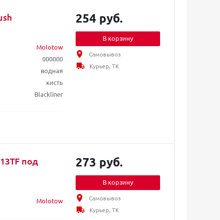
254 руб.
ush
В корзину
Molotow
Самовывоз
000000
Курьер, ТК
водная
кисть
Blackliner
273 руб.
13TF под
В корзину
Самовывоз
Molotow
Курьер, ТК