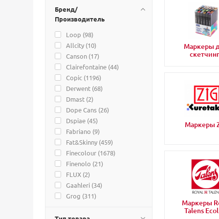
Бренд/
Производитель
Loop (
98
)
Allcity (
10
)
Маркеры 
скетчин
Canson (
17
)
Clairefontaine (
44
)
Copic (
1196
)
Derwent (
68
)
Dmast (
2
)
Dope Cans (
26
)
Dspiae (
45
)
Маркеры 
Fabriano (
9
)
Fat&Skinny (
459
)
Finecolour (
1678
)
Finenolo (
21
)
FLUX (
2
)
Gaahleri (
34
)
Grog (
311
)
Маркеры R
Jim Scale (
3
)
Talens Ecol
Leuchtturm (
43
)
Тип товара