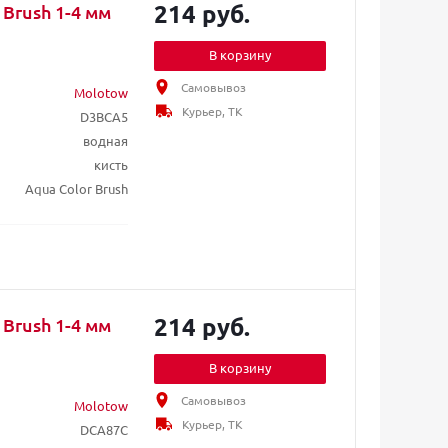
214 руб.
Brush 1-4 мм
В корзину
Самовывоз
Molotow
Курьер, ТК
D3BCA5
водная
кисть
Aqua Color Brush
214 руб.
Brush 1-4 мм
В корзину
Самовывоз
Molotow
Курьер, ТК
DCA87C