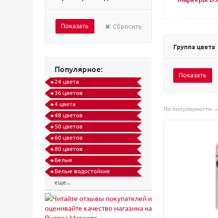
Санкт-Петербургская
бумажная фабрика
Гознака (
1
)
Сбросить
Группа цвета
Популярное:
24 цвета
36 цветов
4 цвета
По популярности
48 цветов
50 цветов
60 цветов
80 цветов
Белые
Белые водостойкие
еще...