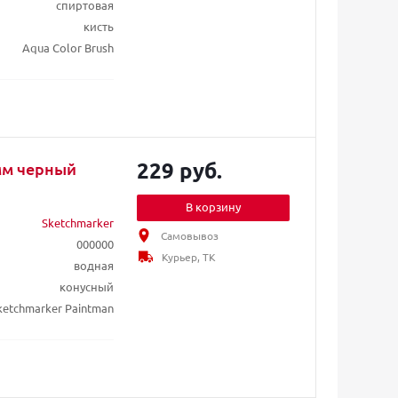
спиртовая
кисть
Aqua Color Brush
229 руб.
мм черный
В корзину
Sketchmarker
Самовывоз
000000
Курьер, ТК
водная
конусный
ketchmarker Paintman