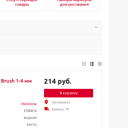
товары
для рисования
214 руб.
Brush 1-4 мм
В корзину
Самовывоз
Molotow
Курьер, ТК
E5B4C6
водная
кисть