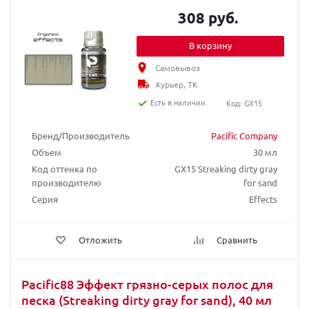
308 руб.
В корзину
Самовывоз
Курьер, ТК
Есть в наличии
Код: GX15
Бренд/Производитель
Pacific Company
Объем
30 мл
Код оттенка по
GX15 Streaking dirty gray
производителю
for sand
Серия
Effects
Отложить
Сравнить
Pacific88 Эффект грязно-серых полос для
песка (Streaking dirty gray for sand), 40 мл