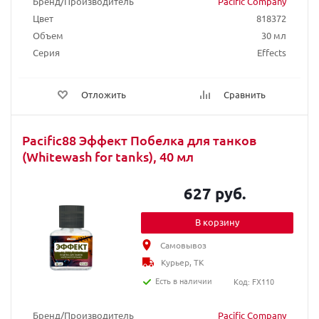
Бренд/Производитель
Pacific Company
Цвет
818372
Объем
30 мл
Серия
Effects
Отложить
Сравнить
Pacific88 Эффект Побелка для танков
(Whitewash for tanks), 40 мл
627 руб.
В корзину
Самовывоз
Курьер, ТК
Есть в наличии
Код: FX110
Бренд/Производитель
Pacific Company