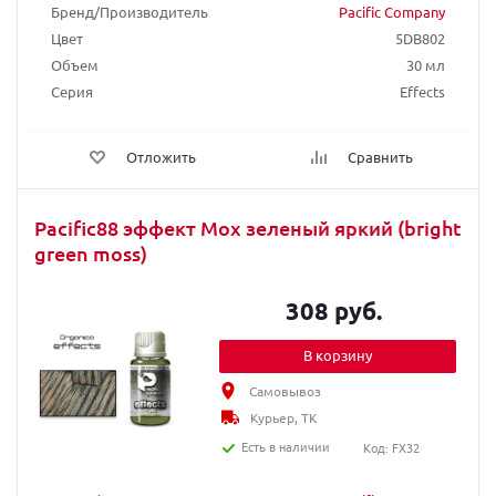
Бренд/Производитель
Pacific Company
Цвет
5DB802
Объем
30 мл
Серия
Effects
Отложить
Сравнить
Pacific88 эффект Мох зеленый яркий (bright
green moss)
308 руб.
В корзину
Самовывоз
Курьер, ТК
Есть в наличии
Код: FX32