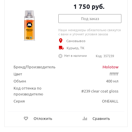
1 750 руб.
Под заказ
Наши менеджеры обязательно свяжутся
с вами и уточнят условия заказа
Самовывоз
Курьер, ТК
Нет в наличии
Код: 357239
Бренд/Производитель
Molotow
Цвет
ffffff
Объем
400 мл
Код оттенка по
#239 clear coat gloss
производителю
Серия
ONE4ALL
Отложить
Сравнить