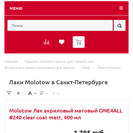
МЕНЮ
0
Главная
-
Художественные краски для творчества
-
Вспомогательные материалы для красок
-
Лаки
-
Лаки Molotow
Лаки Molotow в Санкт-Петербурге
Molotow Лак акриловый матовый ONE4ALL
#240 clear coat matt, 400 мл
1 795 руб.