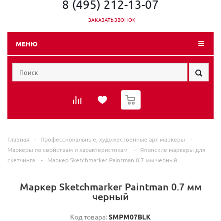
8 (495) 212-13-07
ЗАКАЗАТЬ ЗВОНОК
МЕНЮ
0
Главная
-
Профессиональные, художественные арт маркеры
-
Маркеры по свойствам и характеристикам
-
Японские маркеры для
скетчинга
-
Маркер Sketchmarker Paintman 0.7 мм черный
Маркер Sketchmarker Paintman 0.7 мм
черный
Код товара:
SMPM07BLK