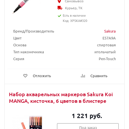
Самовывоз
Курьер, ТК
Есть в наличии
Код: XPSKA#320
Бренд/Производитель
Sakura
Цвет
E57A9A
Основа
спиртовая
Тип наконечника
игольчатый
Серия
Pen-Touch
Отложить
Сравнить
Набор акварельных маркеров Sakura Koi
MANGA, кисточка, 6 цветов в блистере
1 221 руб.
Под заказ