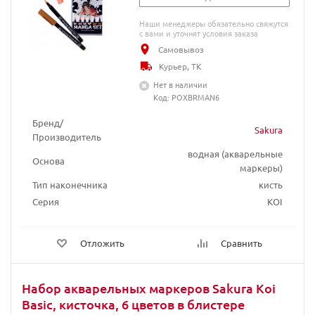
Наши менеджеры обязательно свяжутся
с вами и уточнят условия заказа
Самовывоз
Курьер, ТК
Нет в наличии
Код: POXBRMAN6
Бренд/
Sakura
Производитель
водная (акварельные
Основа
маркеры)
Тип наконечника
кисть
Серия
KOI
Отложить
Сравнить
Набор акварельных маркеров Sakura Koi
Basic, кисточка, 6 цветов в блистере