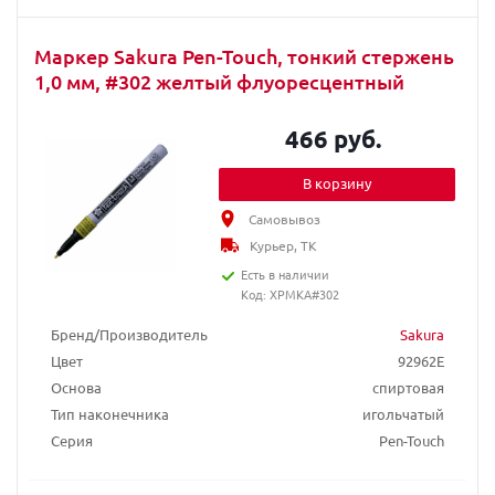
Маркер Sakura Pen-Touch, тонкий стержень
1,0 мм, #302 желтый флуоресцентный
466 руб.
В корзину
Самовывоз
Курьер, ТК
Есть в наличии
Код: XPMKA#302
Бренд/Производитель
Sakura
Цвет
92962E
Основа
спиртовая
Тип наконечника
игольчатый
Серия
Pen-Touch