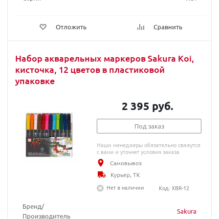
Отложить
Сравнить
Набор акварельных маркеров Sakura Koi,
кисточка, 12 цветов в пластиковой
упаковке
2 395 руб.
Под заказ
Наши менеджеры обязательно свяжутся
с вами и уточнят условия заказа
Самовывоз
Курьер, ТК
Нет в наличии
Код: XBR-12
Бренд/
Sakura
Производитель