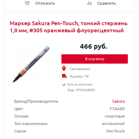
Отложить
Сравнить
Маркер Sakura Pen-Touch, тонкий стержень
1,0 мм, #305 оранжевый флуоресцентный
466 руб.
В корзину
Самовывоз
Курьер, ТК
Есть в наличии
Код: XPMKA#305
Бренд/Производитель
Sakura
Цвет
F7AA6D
Основа
спиртовая
Тип наконечника
игольчатый
Серия
Pen-Touch