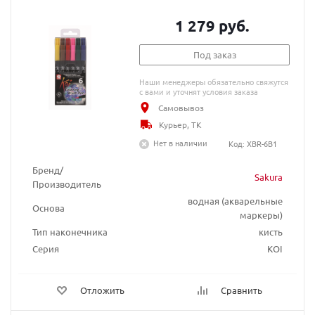
1 279 руб.
Под заказ
Наши менеджеры обязательно свяжутся
с вами и уточнят условия заказа
Самовывоз
Курьер, ТК
Нет в наличии
Код: XBR-6B1
Бренд/
Sakura
Производитель
водная (акварельные
Основа
маркеры)
Тип наконечника
кисть
Серия
KOI
Отложить
Сравнить