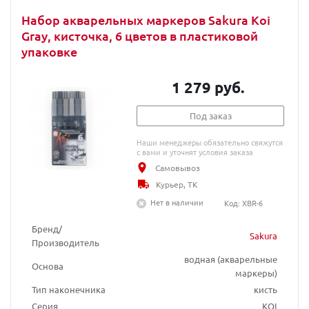
Набор акварельных маркеров Sakura Koi
Gray, кисточка, 6 цветов в пластиковой
упаковке
1 279 руб.
Под заказ
Наши менеджеры обязательно свяжутся
с вами и уточнят условия заказа
Самовывоз
Курьер, ТК
Нет в наличии
Код: XBR-6
Бренд/
Sakura
Производитель
водная (акварельные
Основа
маркеры)
Тип наконечника
кисть
Серия
KOI