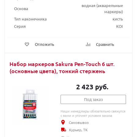
водная (акварельные
Основа
маркеры)
Тип наконечника
кисть
Серия
KOI
Отложить
Сравнить
Набор маркеров Sakura Pen-Touch 6 шт.
(основные цвета), тонкий стержень
2 423 руб.
Под заказ
Наши менеджеры обязательно свяжутся
с вами и уточнят условия заказа
Самовывоз
Курьер, ТК