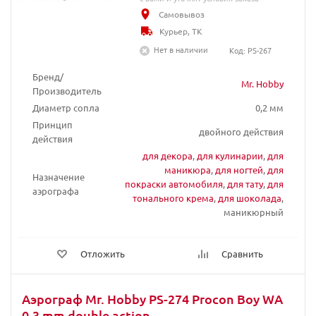
Самовывоз
Курьер, ТК
Нет в наличии
Код: PS-267
Бренд/
Mr. Hobby
Производитель
Диаметр сопла
0,2 мм
Принцип
двойного действия
действия
для декора
,
для кулинарии
,
для
маникюра
,
для ногтей
,
для
Назначение
покраски автомобиля
,
для тату
,
для
аэрографа
тонального крема
,
для шоколада
,
маникюрный
Отложить
Сравнить
Аэрограф Mr. Hobby PS-274 Procon Boy WA
0.3 mm double action