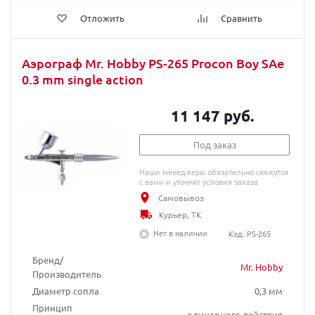
Отложить
Сравнить
Аэрограф Mr. Hobby PS-265 Procon Boy SAe
0.3 mm single action
11 147 руб.
Под заказ
Наши менеджеры обязательно свяжутся
с вами и уточнят условия заказа
Самовывоз
Курьер, ТК
Нет в наличии
Код: PS-265
Бренд/
Mr. Hobby
Производитель
Диаметр сопла
0,3 мм
Принцип
одинарного действия