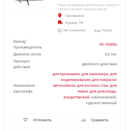
Наши менеджеры обязательно свяжутся
с вами и уточнят условия заказа
Самовывоз
Курьер, ТК
Нет в наличии
Код: PS-270
Бренд/
Mr. Hobby
Производитель
Диаметр сопла
0,2 мм
Принцип
двойного действия
действия
для кулинарии
,
для маникюра
,
для
моделирования
,
для покраски
Назначение
автомобиля
,
для росписи стен
,
для
аэрографа
ткани
,
для шоколада
,
кондитерский
, маникюрный,
художественный
Отложить
Сравнить