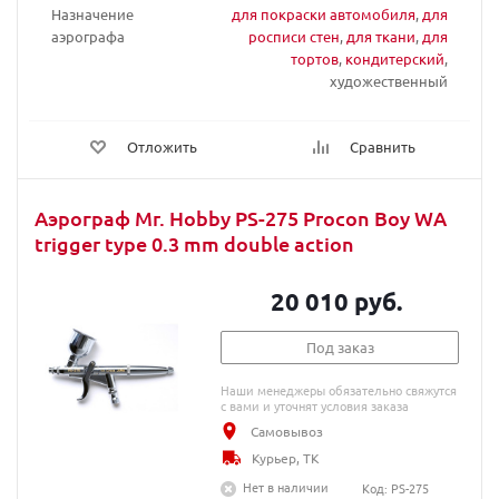
Назначение
для покраски автомобиля
,
для
аэрографа
росписи стен
,
для ткани
,
для
тортов
,
кондитерский
,
художественный
Отложить
Сравнить
Аэрограф Mr. Hobby PS-275 Procon Boy WA
trigger type 0.3 mm double action
20 010 руб.
Под заказ
Наши менеджеры обязательно свяжутся
с вами и уточнят условия заказа
Самовывоз
Курьер, ТК
Нет в наличии
Код: PS-275