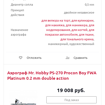
Диаметр сопла
0,5 мм
Принцип
двойное независиое
действия
для велюра на торт
,
для кулинарии
,
для макияжа
,
для маникюра
,
для
Назначение
моделирования
,
для ногтей
,
для
аэрографа
покраски автомобиля
,
для ткани
,
для тонального крема
,
маникюрный, художественный
Отложить
Сравнить
Аэрограф Mr. Hobby PS-270 Procon Boy FWA
Platinum 0.2 mm double action
19 008 руб.
Под заказ