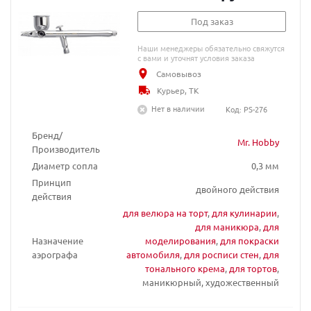
Под заказ
Наши менеджеры обязательно свяжутся
с вами и уточнят условия заказа
Самовывоз
Курьер, ТК
Нет в наличии
Код: PS-276
Бренд/
Mr. Hobby
Производитель
Диаметр сопла
0,3 мм
Принцип
двойного действия
действия
для велюра на торт
,
для кулинарии
,
для маникюра
,
для
Назначение
моделирования
,
для покраски
аэрографа
автомобиля
,
для росписи стен
,
для
тонального крема
,
для тортов
,
маникюрный, художественный