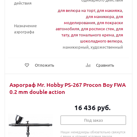
действия
для велюра на торт
,
для макияжа
,
для маникюра
,
для
моделирования
,
для покраски
Назначение
автомобиля
,
для росписи стен
,
для
аэрографа
тату
,
для тонального крема
,
для
шоколадного велюра
,
маникюрный, художественный
Отложить
Сравнить
Аэрограф Mr. Hobby PS-267 Procon Boy FWA
0.2 mm double action
16 436 руб.
Под заказ
Наши менеджеры обязательно свяжутся
с вами и уточнят условия заказа