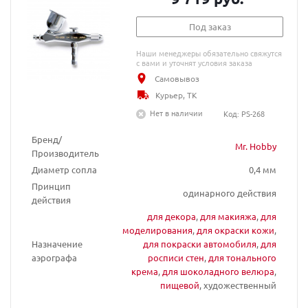
Под заказ
Наши менеджеры обязательно свяжутся
с вами и уточнят условия заказа
Самовывоз
Курьер, ТК
Нет в наличии
Код: PS-268
Бренд/
Mr. Hobby
Производитель
Диаметр сопла
0,4 мм
Принцип
одинарного действия
действия
для декора
,
для макияжа
,
для
моделирования
,
для окраски кожи
,
Назначение
для покраски автомобиля
,
для
аэрографа
росписи стен
,
для тонального
крема
,
для шоколадного велюра
,
пищевой
, художественный