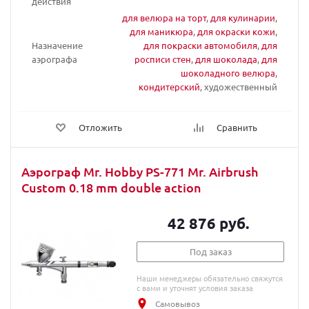
действия
для велюра на торт
,
для кулинарии
,
для маникюра
,
для окраски кожи
,
Назначение
для покраски автомобиля
,
для
аэрографа
росписи стен
,
для шоколада
,
для
шоколадного велюра
,
кондитерский
, художественный
Отложить
Сравнить
Аэрограф Mr. Hobby PS-771 Mr. Airbrush
Custom 0.18 mm double action
42 876 руб.
Под заказ
Наши менеджеры обязательно свяжутся
с вами и уточнят условия заказа
Самовывоз