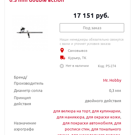
17 151 руб.
Под заказ
Наши менеджеры обязательно свяжутся
с вами и уточнят условия заказа
Самовывоз
Курьер, ТК
Нет в наличии
Код: PS-274
Бренд/
Mr. Hobby
Производитель
Диаметр сопла
0,3 мм
Принцип
двойного действия
действия
для велюра на торт
,
для кулинарии
,
для маникюра
,
для окраски кожи
,
Назначение
для покраски автомобиля
,
для
аэрографа
росписи стен
,
для тонального
крема
,
для шоколадного велюра
,