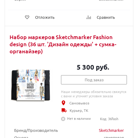
Отложить
Сравнить
Набор маркеров Sketchmarker Fashion
design (36 шт. 'Дизайн одежды' + сумка-
органайзер)
5 300 руб.
Под заказ
Наши менеджеры обязательно свяжутся
с вами и уточнят условия заказа
Самовывоз
Курьер, ТК
Нет в наличии
Код: 36fash
Бренд/Производитель
Sketchmarker
Основа
спиртовая