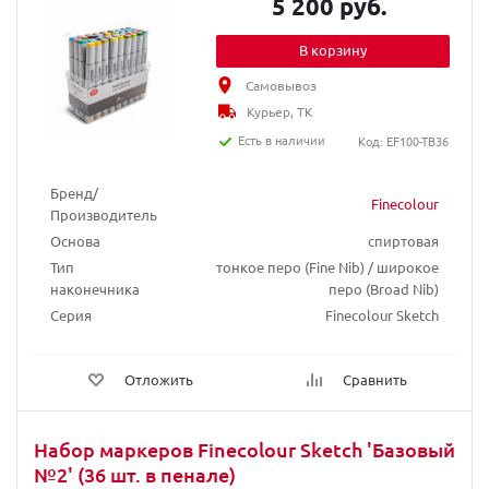
5 200 руб.
В корзину
Самовывоз
Курьер, ТК
Есть в наличии
Код: EF100-TB36
Бренд/
Finecolour
Производитель
Основа
спиртовая
Тип
тонкое перо (Fine Nib) / широкое
наконечника
перо (Broad Nib)
Серия
Finecolour Sketch
Отложить
Сравнить
Набор маркеров Finecolour Sketch 'Базовый
№2' (36 шт. в пенале)