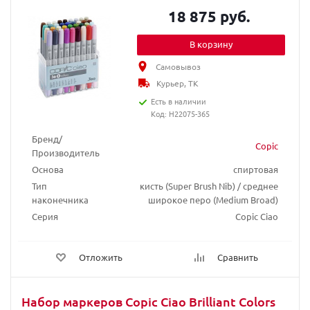
18 875 руб.
В корзину
Самовывоз
Курьер, ТК
Есть в наличии
Код: H22075-365
Бренд/
Copic
Производитель
Основа
спиртовая
Тип
кисть (Super Brush Nib) / среднее
наконечника
широкое перо (Medium Broad)
Серия
Copic Ciao
Отложить
Сравнить
Набор маркеров Copic Ciao Brilliant Colors