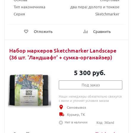
Тип наконечника
два пера: долото и тонкое
Серия
Sketchmarker
Отложить
Сравнить
Набор маркеров Sketchmarker Landscape
(36 шт. 'Ландшафт' + сумка-органайзер)
5 300 руб.
Под заказ
Наши менеджеры обязательно свяжутся
с вами и уточнят условия заказа
Самовывоз
Курьер, ТК
Нет в наличии
Код: 36land