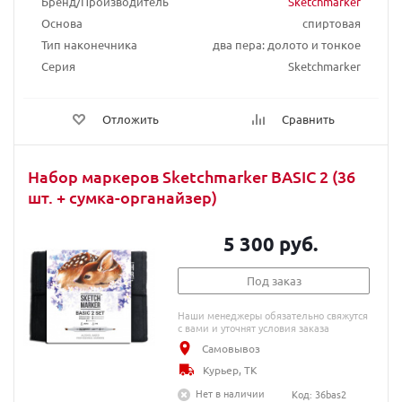
Бренд/Производитель
Sketchmarker
Основа
спиртовая
Тип наконечника
два пера: долото и тонкое
Серия
Sketchmarker
Отложить
Сравнить
Набор маркеров Sketchmarker BASIC 2 (36
шт. + сумка-органайзер)
5 300 руб.
Под заказ
Наши менеджеры обязательно свяжутся
с вами и уточнят условия заказа
Самовывоз
Курьер, ТК
Нет в наличии
Код: 36bas2