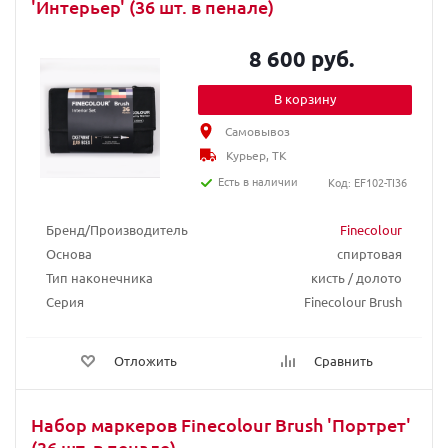
'Интерьер' (36 шт. в пенале)
8 600 руб.
В корзину
Самовывоз
Курьер, ТК
Есть в наличии
Код: EF102-TI36
Бренд/Производитель
Finecolour
Основа
спиртовая
Тип наконечника
кисть / долото
Серия
Finecolour Brush
Отложить
Сравнить
Набор маркеров Finecolour Brush 'Портрет'
(36 шт. в пенале)