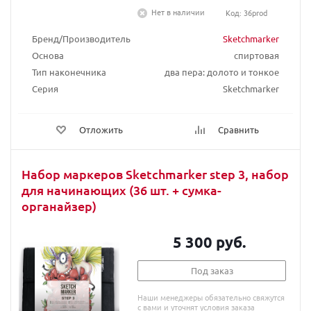
Нет в наличии
Код: 36prod
Бренд/Производитель
Sketchmarker
Основа
спиртовая
Тип наконечника
два пера: долото и тонкое
Серия
Sketchmarker
Отложить
Сравнить
Набор маркеров Sketchmarker step 3, набор
для начинающих (36 шт. + сумка-
органайзер)
5 300 руб.
Под заказ
Наши менеджеры обязательно свяжутся
с вами и уточнят условия заказа