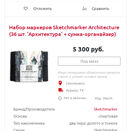
Отложить
Сравнить
Набор маркеров Sketchmarker Architecture
(36 шт. 'Архитектура' + сумка-органайзер)
5 300 руб.
Под заказ
Наши менеджеры обязательно свяжутся
с вами и уточнят условия заказа
Самовывоз
Курьер, ТК
Нет в наличии
Код: 36arch
Бренд/Производитель
Sketchmarker
Основа
спиртовая
Тип наконечника
два пера: долото и тонкое
Серия
Sketchmarker