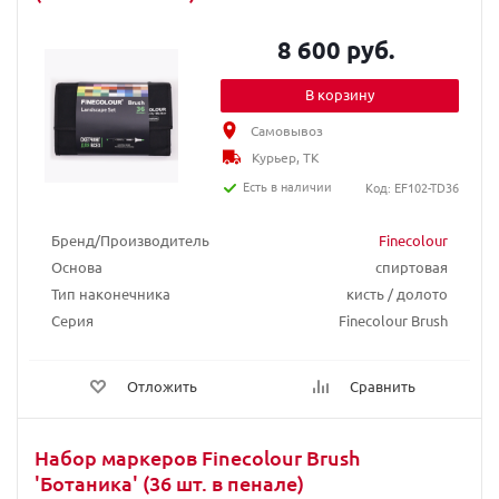
8 600 руб.
В корзину
Самовывоз
Курьер, ТК
Есть в наличии
Код: EF102-TD36
Бренд/Производитель
Finecolour
Основа
спиртовая
Тип наконечника
кисть / долото
Серия
Finecolour Brush
Отложить
Сравнить
Набор маркеров Finecolour Brush
'Ботаника' (36 шт. в пенале)