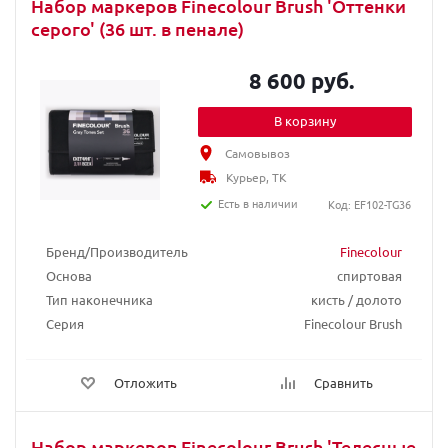
Набор маркеров Finecolour Brush 'Оттенки
серого' (36 шт. в пенале)
8 600 руб.
В корзину
Самовывоз
Курьер, ТК
Есть в наличии
Код: EF102-TG36
Бренд/Производитель
Finecolour
Основа
спиртовая
Тип наконечника
кисть / долото
Серия
Finecolour Brush
Отложить
Сравнить
Набор маркеров Finecolour Brush 'Телесные