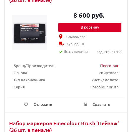
8 600 руб.
В корзину
Самовывоз
Курьер, ТК
Есть в наличии
Код: EF102-TH36
Бренд/Производитель
Finecolour
Основа
спиртовая
Тип наконечника
кисть / долото
Серия
Finecolour Brush
Отложить
Сравнить
Набор маркеров Finecolour Brush 'Пейзаж'
(36 шт. в пенале)