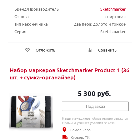
Бренд/Производитель
Sketchmarker
Основа
спиртовая
Тип наконечника
два пера: долото и тонкое
Серия
Sketchmarker
Отложить
Сравнить
Набор маркеров Sketchmarker Product 1 (36
шт. + сумка-органайзер)
5 300 руб.
Под заказ
Наши менеджеры обязательно свяжутся
с вами и уточнят условия заказа
Самовывоз
Курьер, ТК