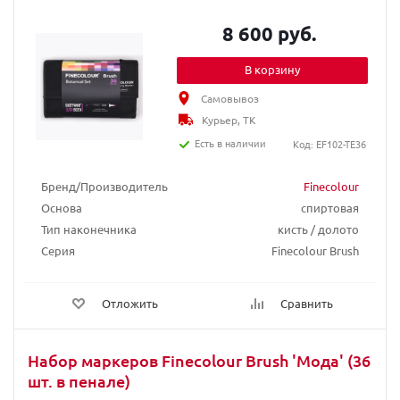
8 600 руб.
В корзину
Самовывоз
Курьер, ТК
Есть в наличии
Код: EF102-TE36
Бренд/Производитель
Finecolour
Основа
спиртовая
Тип наконечника
кисть / долото
Серия
Finecolour Brush
Отложить
Сравнить
Набор маркеров Finecolour Brush 'Мода' (36
шт. в пенале)