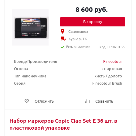
8 600 руб.
В корзину
Самовывоз
Курьер, ТК
Есть в наличии
Код: EF102-TF36
Бренд/Производитель
Finecolour
Основа
спиртовая
Тип наконечника
кисть / долото
Серия
Finecolour Brush
Отложить
Сравнить
Набор маркеров Copic Ciao Set E 36 шт. в
пластиковой упаковке