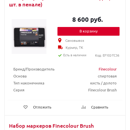
шт. в пенале)
8 600 руб.
В корзину
Самовывоз
Курьер, ТК
Есть в наличии
Код: EF102-TС36
Бренд/Производитель
Finecolour
Основа
спиртовая
Тип наконечника
кисть / долото
Серия
Finecolour Brush
Отложить
Сравнить
Набор маркеров Finecolour Brush