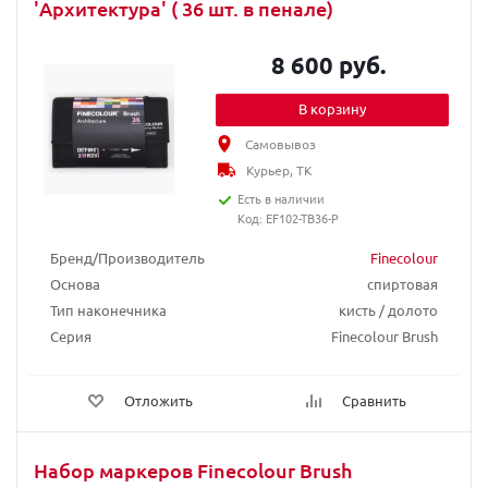
'Архитектура' ( 36 шт. в пенале)
8 600 руб.
В корзину
Самовывоз
Курьер, ТК
Есть в наличии
Код: EF102-TB36-P
Бренд/Производитель
Finecolour
Основа
спиртовая
Тип наконечника
кисть / долото
Серия
Finecolour Brush
Отложить
Сравнить
Набор маркеров Finecolour Brush