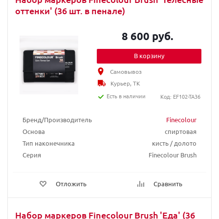
оттенки' (36 шт. в пенале)
8 600 руб.
В корзину
Самовывоз
Курьер, ТК
Есть в наличии
Код: EF102-TA36
Бренд/Производитель
Finecolour
Основа
спиртовая
Тип наконечника
кисть / долото
Серия
Finecolour Brush
Отложить
Сравнить
Набор маркеров Finecolour Brush 'Еда' (36