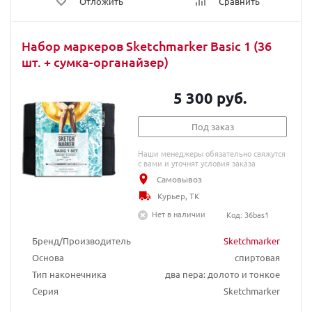
Отложить
Сравнить
Набор маркеров Sketchmarker Basic 1 (36
шт. + сумка-органайзер)
5 300 руб.
Под заказ
Наши менеджеры обязательно свяжутся
с вами и уточнят условия заказа
Самовывоз
Курьер, ТК
Нет в наличии
Код: 36bas1
Бренд/Производитель
Sketchmarker
Основа
спиртовая
Тип наконечника
два пера: долото и тонкое
Серия
Sketchmarker