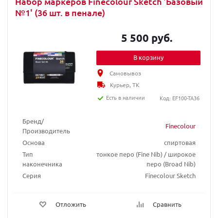
Набор маркеров Finecolour Sketch 'Базовый
№1' (36 шт. в пенале)
5 500 руб.
В корзину
Самовывоз
Курьер, ТК
Есть в наличии
Код: EF100-TA36
Бренд/
Finecolour
Производитель
Основа
спиртовая
Тип
тонкое перо (Fine Nib) / широкое
наконечника
перо (Broad Nib)
Серия
Finecolour Sketch
Отложить
Сравнить