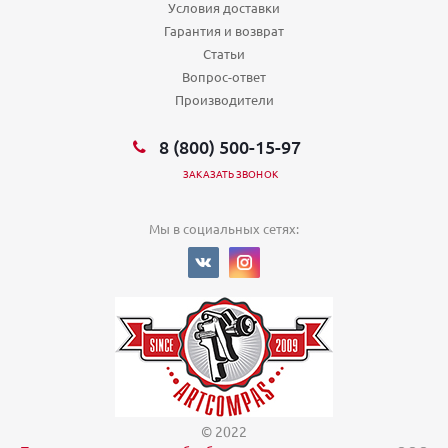
Условия доставки
Санкт-Петербург, г. Петергоф, ул. Шахматова д. 14 к. 1
Гарантия и возврат
пн - вс: 10:00 - 21:00
Статьи
Санкт-Петербург, г. Санкт-Петербург, Петергофское шоссе 55
к.1
Вопрос-ответ
пн.—вс.: 10:00—21:00
Производители
Санкт-Петербург, г. Санкт-Петербург, Стачек пр. д. 22
пн.—вс.: 10:00—21:00
8 (800) 500-15-97
Санкт-Петербург, г. Сертолово, ул. Тихвинская (Сертолово-2
мкр.), дом 6, корпус 4
ЗАКАЗАТЬ ЗВОНОК
пн-вс: 10.00 - 21.00
Санкт-Петербург, Гражданский пр-кт, 114к1
Пн.-вс: 10:00-20:00
Мы в социальных сетях:
Санкт-Петербург, Гражданский пр-т, 105, корп.1
Пн-Вс 09:00-21:00
Санкт-Петербург, д.Кудрово, Европейский пр., 8
Пн-Пт 10:00-20:00, Сб-Вс 10:00-16:00
Санкт-Петербург, д.Кудрово, Новый Оккервиль, ул.
Ленинградская, 9/8
Пн-Пт 10:00-20:00, Сб-Вс 10:00-16:00
Санкт-Петербург, дор Брантовская 3
Пн,Вт,Ср,Чт,Пт,Сб,Вс (00:01 - 23:59)
Санкт-Петербург, дор Кушелевская 1
Пн,Вт,Ср,Чт,Пт,Сб,Вс (00:01 - 23:59)
© 2022