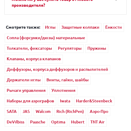
производителя?
Смотрите также:
Иглы
Защитные колпаки
Ёмкости
Сопла (форсунки/дюзы) материальные
Толкатели, фиксаторы
Регуляторы
Пружины
Клапаны, корпуса клапанов
Диффузоры, корпуса диффузоров и распылителей
Держатели иглы
Винты, гайки, шайбы
Рычаги управления
Уплотнения
Наборы для аэрографов
Iwata
Harder&Steenbeck
SATA
JAS
Walcom
Rich (RichPen)
Аэро-Про
DeVilbiss
Paasche
Optima
Hubert
TNT Air