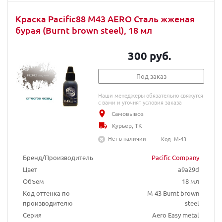
Краска Pacific88 M43 AERO Сталь жженая
бурая (Burnt brown steel), 18 мл
300 руб.
Под заказ
Наши менеджеры обязательно свяжутся
с вами и уточнят условия заказа
Самовывоз
Курьер, ТК
Нет в наличии
Код: M-43
Бренд/Производитель
Pacific Company
Цвет
a9a29d
Объем
18 мл
Код оттенка по
М-43 Burnt brown
производителю
steel
Серия
Aero Easy metal