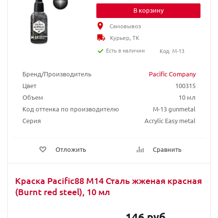
В корзину
Самовывоз
Курьер, ТК
Есть в наличии
Код: M-13
Бренд/Производитель
Pacific Company
Цвет
100315
Объем
10 мл
Код оттенка по производителю
M-13 gunmetal
Серия
Acrylic Easy metal
Отложить
Сравнить
Краска Pacific88 М14 Сталь жженая красная
(Burnt red steel), 10 мл
146 руб.