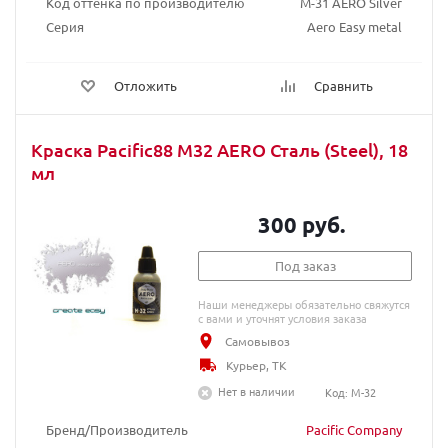
Код оттенка по производителю
М-31 AERO Silver
Серия
Aero Easy metal
Отложить
Сравнить
Краска Pacific88 M32 AERO Сталь (Steel), 18
мл
300 руб.
Под заказ
Наши менеджеры обязательно свяжутся
с вами и уточнят условия заказа
Самовывоз
Курьер, ТК
Нет в наличии
Код: M-32
Бренд/Производитель
Pacific Company