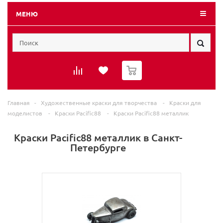
МЕНЮ
0
Главная
-
Художественные краски для творчества
-
Краски для
моделистов
-
Краски Pacific88
-
Краски Pacific88 металлик
Краски Pacific88 металлик в Санкт-
Петербурге