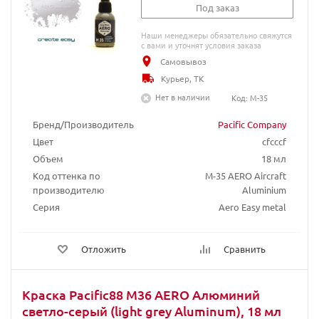
Под заказ
Наши менеджеры обязательно свяжутся
с вами и уточнят условия заказа
Самовывоз
Курьер, ТК
Нет в наличии
Код: M-35
Бренд/Производитель
Pacific Company
Цвет
cfcccf
Объем
18 мл
Код оттенка по
М-35 AERO Aircraft
производителю
Aluminium
Серия
Aero Easy metal
Отложить
Сравнить
Краска Pacific88 M36 AERO Алюминий
светло-серый (light grey Aluminum), 18 мл