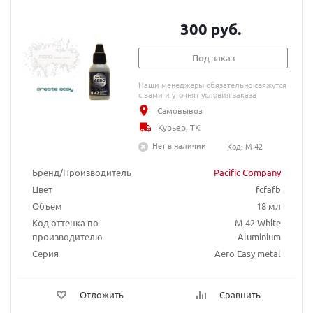
300 руб.
Под заказ
Наши менеджеры обязательно свяжутся
с вами и уточнят условия заказа
Самовывоз
Курьер, ТК
Нет в наличии
Код: M-42
Бренд/Производитель
Pacific Company
Цвет
fcfafb
Объем
18 мл
Код оттенка по
М-42 White
производителю
Aluminium
Серия
Aero Easy metal
Отложить
Сравнить