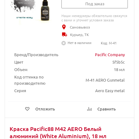
Под заказ
Наши менеджеры обязательно свяжутся
с вами и уточнят условия заказа
Самовывоз
Курьер, ТК
Нет в наличии
Код: M-41
Бренд/Производитель
Pacific Company
Цвет
5f5b5c
Объем
18 мл
Код оттенка по
М-41 AERO Gunmetal
производителю
Серия
Aero Easy metal
Отложить
Сравнить
Краска Pacific88 M42 AERO Белый
алюминий (White Aluminium), 18 мл