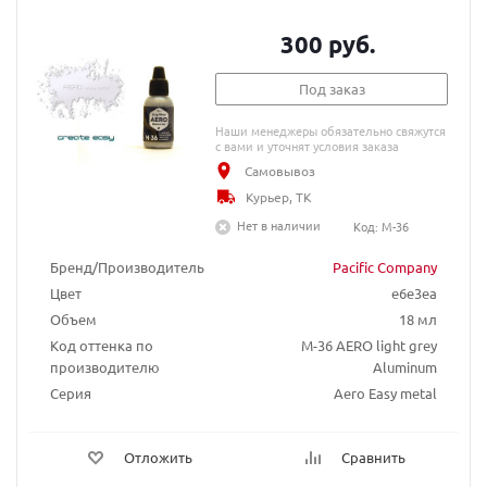
300 руб.
Под заказ
Наши менеджеры обязательно свяжутся
с вами и уточнят условия заказа
Самовывоз
Курьер, ТК
Нет в наличии
Код: M-36
Бренд/Производитель
Pacific Company
Цвет
e6e3ea
Объем
18 мл
Код оттенка по
М-36 AERO light grey
производителю
Aluminum
Серия
Aero Easy metal
Отложить
Сравнить