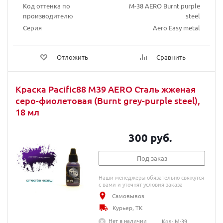
Код оттенка по
М-38 AERO Burnt purple
производителю
steel
Серия
Aero Easy metal
Отложить
Сравнить
Краска Pacific88 M39 AERO Сталь жженая
серо-фиолетовая (Burnt grey-purple steel),
18 мл
300 руб.
Под заказ
Наши менеджеры обязательно свяжутся
с вами и уточнят условия заказа
Самовывоз
Курьер, ТК
Нет в наличии
Код: M-39