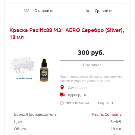
Отложить
Сравнить
Краска Pacific88 M31 AERO Серебро (Silver),
18 мл
300 руб.
Под заказ
Наши менеджеры обязательно свяжутся
с вами и уточнят условия заказа
Самовывоз
Курьер, ТК
Нет в наличии
Код: M-31
Бренд/Производитель
Pacific Company
Цвет
e5e4e9
Объем
18 мл