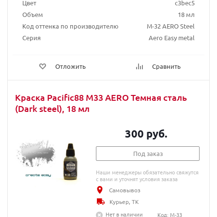
Цвет
c3bec5
Объем
18 мл
Код оттенка по производителю
М-32 AERO Steel
Серия
Aero Easy metal
Отложить
Сравнить
Краска Pacific88 M33 AERO Темная сталь
(Dark steel), 18 мл
300 руб.
Под заказ
Наши менеджеры обязательно свяжутся
с вами и уточнят условия заказа
Самовывоз
Курьер, ТК
Нет в наличии
Код: M-33