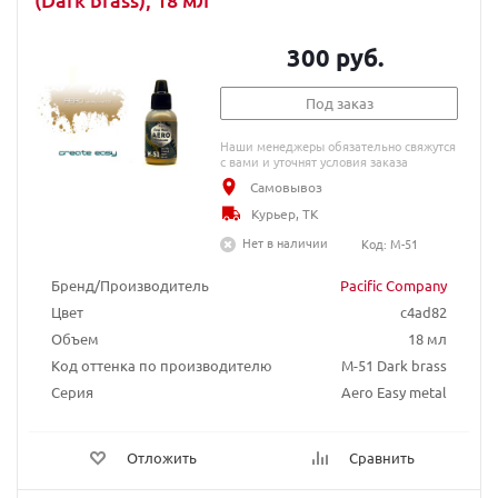
300 руб.
Под заказ
Наши менеджеры обязательно свяжутся
с вами и уточнят условия заказа
Самовывоз
Курьер, ТК
Нет в наличии
Код: M-51
Бренд/Производитель
Pacific Company
Цвет
c4ad82
Объем
18 мл
Код оттенка по производителю
М-51 Dark brass
Серия
Aero Easy metal
Отложить
Сравнить