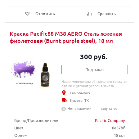
Отложить
Сравнить
Краска Pacific88 M38 AERO Сталь жженая
фиолетовая (Burnt purple steel), 18 мл
300 руб.
Под заказ
Наши менеджеры обязательно свяжутся
с вами и уточнят условия заказа
Самовывоз
Курьер, ТК
Нет в наличии
Код: M-38
Бренд/Производитель
Pacific Company
Цвет
8e57bf
Объем
18 мл