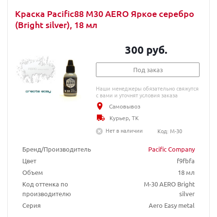
Краска Pacific88 M30 AERO Яркое серебро
(Bright silver), 18 мл
300 руб.
Под заказ
Наши менеджеры обязательно свяжутся
с вами и уточнят условия заказа
Самовывоз
Курьер, ТК
Нет в наличии
Код: M-30
Бренд/Производитель
Pacific Company
Цвет
f9fbfa
Объем
18 мл
Код оттенка по
М-30 AERO Bright
производителю
silver
Серия
Aero Easy metal