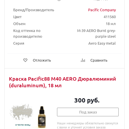
Бренд/Производитель
Pacific Company
Цвет
411560
Объем
18 мл
Код оттенка по
М-39 AERO Burnt grey-
производителю
purple steel
Серия
Aero Easy metal
Отложить
Сравнить
Краска Pacific88 M40 AERO Дюралюминий
(duraluminum), 18 мл
300 руб.
Под заказ
Наши менеджеры обязательно свяжутся
с вами и уточнят условия заказа