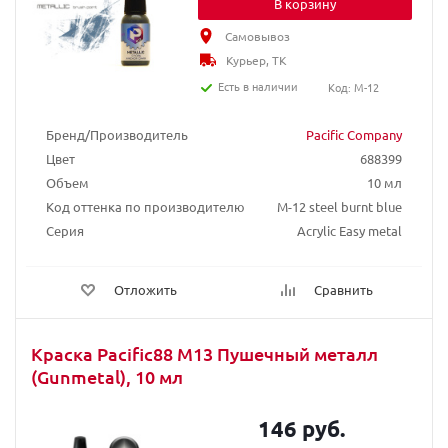
В корзину
Самовывоз
Курьер, ТК
Есть в наличии
Код: M-12
Бренд/Производитель
Pacific Company
Цвет
688399
Объем
10 мл
Код оттенка по производителю
M-12 steel burnt blue
Серия
Acrylic Easy metal
Отложить
Сравнить
Краска Pacific88 М13 Пушечный металл
(Gunmetal), 10 мл
146 руб.