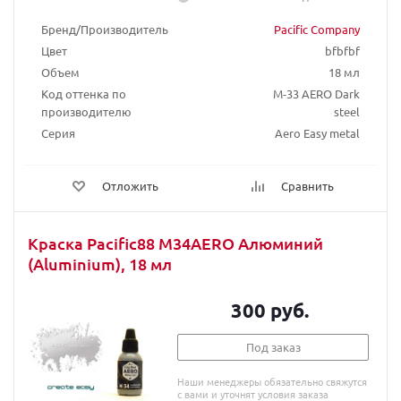
Бренд/Производитель
Pacific Company
Цвет
bfbfbf
Объем
18 мл
Код оттенка по
М-33 AERO Dark
производителю
steel
Серия
Aero Easy metal
Отложить
Сравнить
Краска Pacific88 M34AERO Алюминий
(Aluminium), 18 мл
300 руб.
Под заказ
Наши менеджеры обязательно свяжутся
с вами и уточнят условия заказа