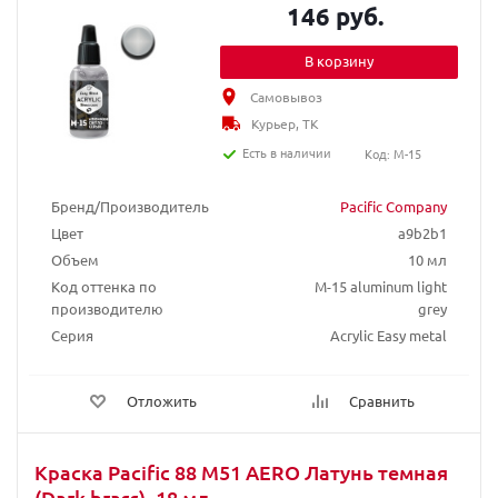
146 руб.
В корзину
Самовывоз
Курьер, ТК
Есть в наличии
Код: M-15
Бренд/Производитель
Pacific Company
Цвет
a9b2b1
Объем
10 мл
Код оттенка по
M-15 aluminum light
производителю
grey
Серия
Acrylic Easy metal
Отложить
Сравнить
Краска Pacific 88 M51 AERO Латунь темная
(Dark brass), 18 мл