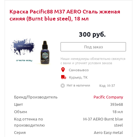
Краска Pacific88 M37 AERO Сталь жженая
синяя (Burnt blue steel), 18 мл
300 руб.
Под заказ
Наши менеджеры обязательно свяжутся
с вами и уточнят условия заказа
Самовывоз
Курьер, ТК
Нет в наличии
Код: M-37
Бренд/Производитель
Pacific Company
Цвет
393e68
Объем
18 мл
Код оттенка по
М-37 AERO Burnt blue
производителю
steel
Серия
Aero Easy metal