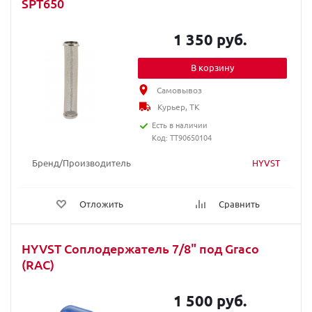
SPT650
1 350 руб.
В корзину
Самовывоз
Курьер, ТК
Есть в наличии
Код: TT90650104
Бренд/Производитель
HYVST
Отложить
Сравнить
HYVST Соплодержатель 7/8" под Graco
(RAC)
1 500 руб.