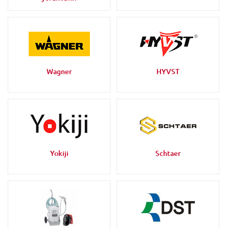
Wagner
HYVST
Yokiji
Schtaer