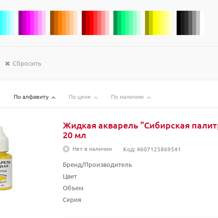
Сбросить
По алфавиту
По цене
По наличию
Жидкая акварель "Сибирская палитр
20 мл
Нет в наличии
Код: 4607125869541
Бренд/Производитель
Цвет
Объем
Серия