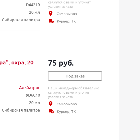
свяжутся с вами и уточнят
D4421B
условия заказа
20 мл
Самовывоз
Сибирская палитра
Курьер, ТК
75 руб.
а", охра, 20
Под заказ
Альбатрос
Наши менеджеры обязательно
свяжутся с вами и уточнят
9D6C10
условия заказа
20 мл
Самовывоз
Сибирская палитра
Курьер, ТК