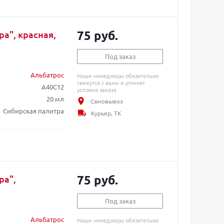
75 руб.
а", красная,
Под заказ
Альбатрос
Наши менеджеры обязательно
свяжутся с вами и уточнят
A40C12
условия заказа
20 мл
Самовывоз
Сибирская палитра
Курьер, ТК
75 руб.
ра",
Под заказ
Альбатрос
Наши менеджеры обязательно