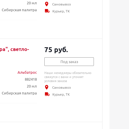
20 мл
Самовывоз
Сибирская палитра
Курьер, ТК
75 руб.
а", светло-
Под заказ
Альбатрос
Наши менеджеры обязательно
свяжутся с вами и уточнят
882418
условия заказа
20 мл
Самовывоз
Сибирская палитра
Курьер, ТК