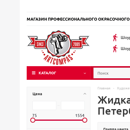
МАГАЗИН ПРОФЕССИОНАЛЬНОГО ОКРАСОЧНОГО
Шоур
Шоур
КАТАЛОГ
Главная
-
Художе
Цена
Жидкая
Петер
75
1554
Группа цвета