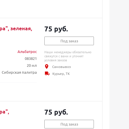
75 руб.
а", зеленая,
Под заказ
Альбатрос
Наши менеджеры обязательно
свяжутся с вами и уточнят
083821
условия заказа
20 мл
Самовывоз
Сибирская палитра
Курьер, ТК
75 руб.
ра",
Под заказ