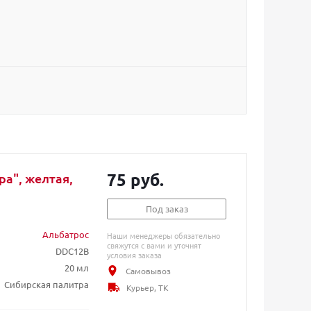
75 руб.
а", желтая,
Под заказ
Альбатрос
Наши менеджеры обязательно
свяжутся с вами и уточнят
DDC12B
условия заказа
20 мл
Самовывоз
Сибирская палитра
Курьер, ТК