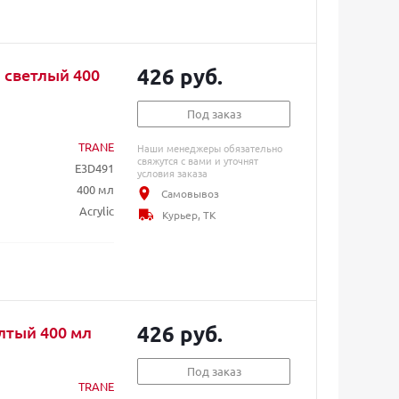
426 руб.
 светлый 400
Под заказ
TRANE
Наши менеджеры обязательно
свяжутся с вами и уточнят
E3D491
условия заказа
400 мл
Самовывоз
Acrylic
Курьер, ТК
426 руб.
лтый 400 мл
Под заказ
TRANE