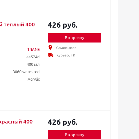
426 руб.
й теплый 400
В корзину
Самовывоз
TRANE
Курьер, ТК
ea574d
400 мл
3060 warm red
Acrylic
426 руб.
 красный 400
В корзину