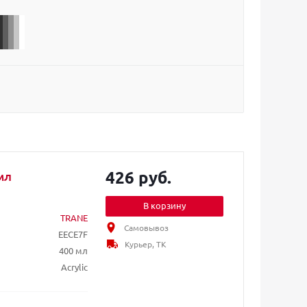
426 руб.
мл
В корзину
TRANE
Самовывоз
EECE7F
Курьер, ТК
400 мл
Acrylic