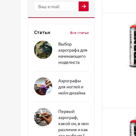
Статьи
Все статьи
Выбор
аэрографа для
начинающего
моделиста
Аэрографы
для ногтей и
нейл-дизайна
Первый
аэрограф,
какой он, в чем
различия и как
его выбрать?