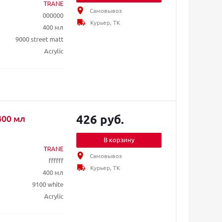
TRANE
Самовывоз
000000
Курьер, ТК
400 мл
9000 street matt
Acrylic
426 руб.
400 мл
В корзину
TRANE
Самовывоз
ffffff
Курьер, ТК
400 мл
9100 white
Acrylic