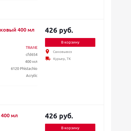
426 руб.
шковый 400 мл
В корзину
TRANE
Самовывоз
cfd654
Курьер, ТК
400 мл
6120 Phistachio
Acrylic
426 руб.
 400 мл
В корзину