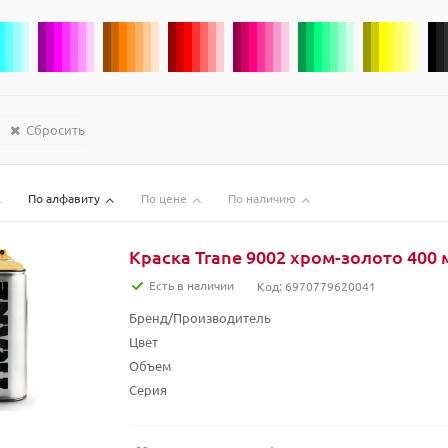
Сбросить
По алфавиту
По цене
По наличию
Краска Trane 9002 хром-золото 400 
Есть в наличии
Код: 6970779620041
Бренд/Производитель
Цвет
Объем
Серия