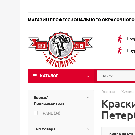
МАГАЗИН ПРОФЕССИОНАЛЬНОГО ОКРАСОЧНОГО
Шоур
Шоур
КАТАЛОГ
Главная
-
Художе
Бренд/
Краски
Производитель
Петер
TRANE (
34
)
Тип товара
Группа цвета