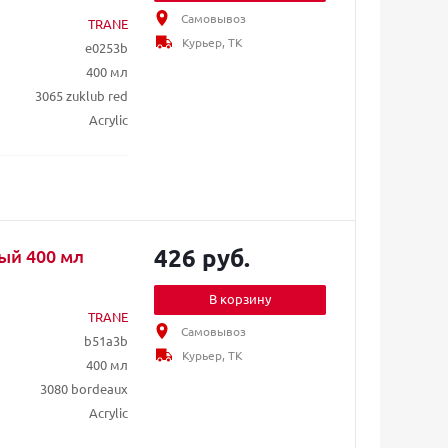
Самовывоз
TRANE
Курьер, ТК
e0253b
400 мл
3065 zuklub red
Acrylic
426 руб.
ый 400 мл
В корзину
TRANE
Самовывоз
b51a3b
Курьер, ТК
400 мл
3080 bordeaux
Acrylic