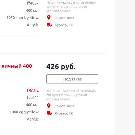
Наши менеджеры обязательно
ffe037
свяжутся с вами и уточнят
400 мл
условия заказа
1050 shock yellow
Самовывоз
Acrylic
Курьер, ТК
426 руб.
й яичный 400
Под заказ
TRANE
Наши менеджеры обязательно
свяжутся с вами и уточнят
fcc644
условия заказа
400 мл
Самовывоз
1060 egg yellow
Курьер, ТК
Acrylic