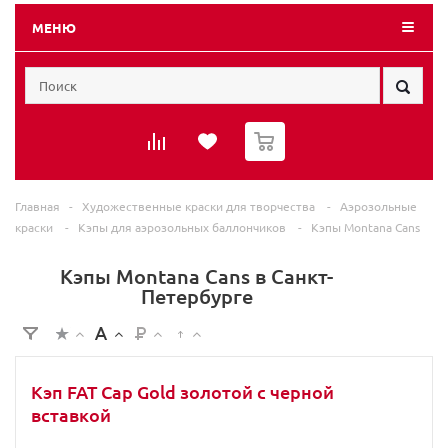
МЕНЮ
0
Главная
-
Художественные краски для творчества
-
Аэрозольные
краски
-
Кэпы для аэрозольных баллончиков
-
Кэпы Montana Cans
Кэпы Montana Cans в Санкт-
Петербурге
Кэп FAT Cap Gold золотой с черной
вставкой