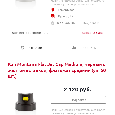
Наши менеджеры обязательно свяжутся
с вами и уточнят условия заказа
Самовывоз
Курьер, ТК
Нет в наличии
Код: 196218
Бренд/Производитель
Montana Cans
Отложить
Сравнить
Кэп Montana Flat Jet Cap Medium, черный с
желтой вставкой, флэтджэт средний (уп. 50
шт.)
2 120 руб.
Под заказ
Наши менеджеры обязательно свяжутся
с вами и уточнят условия заказа