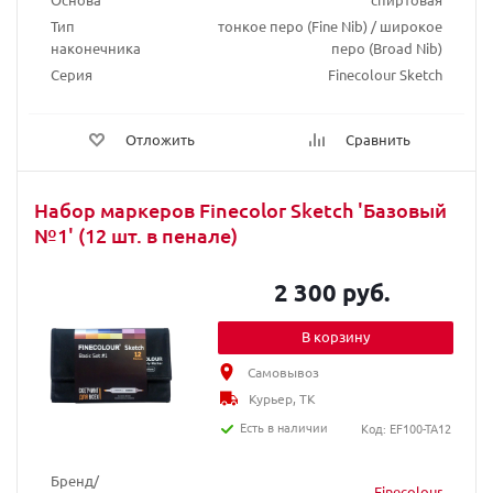
Тип
тонкое перо (Fine Nib) / широкое
наконечника
перо (Broad Nib)
Серия
Finecolour Sketch
Отложить
Сравнить
Набор маркеров Finecolor Sketch 'Базовый
№1' (12 шт. в пенале)
2 300 руб.
В корзину
Самовывоз
Курьер, ТК
Есть в наличии
Код: EF100-TA12
Бренд/
Finecolour