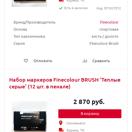
Курьер, ТК
Есть в наличии
Код: EF102-TE12
Бренд/Производитель
Finecolour
Основа
спиртовая
Тип наконечника
кисть / долото
Серия
Finecolour Brush
Отложить
Сравнить
Набор маркеров Finecolour BRUSH 'Теплые
серые' (12 шт. в пенале)
2 870 руб.
В корзину
Самовывоз
Курьер, ТК