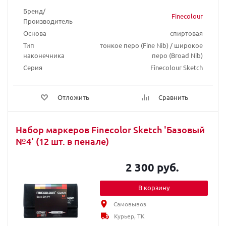
Бренд/
Finecolour
Производитель
Основа
спиртовая
Тип
тонкое перо (Fine Nib) / широкое
наконечника
перо (Broad Nib)
Серия
Finecolour Sketch
Отложить
Сравнить
Набор маркеров Finecolor Sketch 'Базовый
№4' (12 шт. в пенале)
2 300 руб.
В корзину
Самовывоз
Курьер, ТК