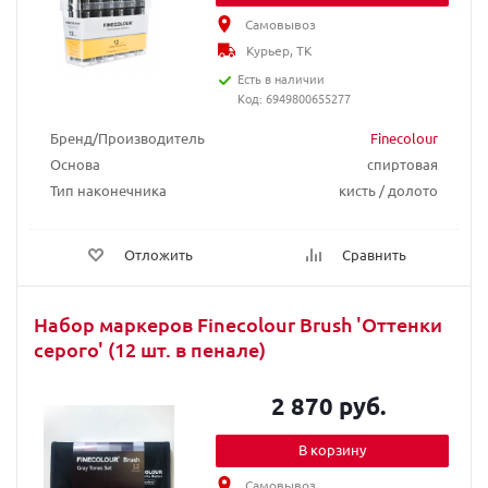
Самовывоз
Курьер, ТК
Есть в наличии
Код: 6949800655277
Бренд/Производитель
Finecolour
Основа
спиртовая
Тип наконечника
кисть / долото
Отложить
Сравнить
Набор маркеров Finecolour Brush 'Оттенки
серого' (12 шт. в пенале)
2 870 руб.
В корзину
Самовывоз