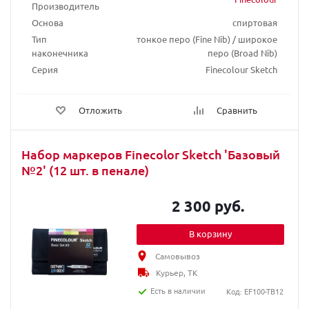
Производитель
Основа
спиртовая
Тип
тонкое перо (Fine Nib) / широкое
наконечника
перо (Broad Nib)
Серия
Finecolour Sketch
Отложить
Сравнить
Набор маркеров Finecolor Sketch 'Базовый
№2' (12 шт. в пенале)
2 300 руб.
В корзину
Самовывоз
Курьер, ТК
Есть в наличии
Код: EF100-TB12