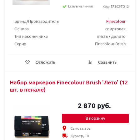
Есть в наличии
Код: EF102-TD12
Бренд/Производитель
Finecolour
Основа
спиртовая
Тип наконечника
кисть / долото
Серия
Finecolour Brush
Отложить
Сравнить
Набор маркеров Finecolour Brush 'Лето' (12
шт. в пенале)
2 870 руб.
В корзину
Самовывоз
Курьер, ТК