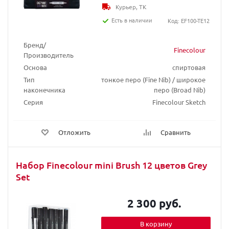
Курьер, ТК
Есть в наличии
Код: EF100-TE12
Бренд/
Finecolour
Производитель
Основа
спиртовая
Тип
тонкое перо (Fine Nib) / широкое
наконечника
перо (Broad Nib)
Серия
Finecolour Sketch
Отложить
Сравнить
Набор Finecolour mini Brush 12 цветов Grey
Set
2 300 руб.
В корзину