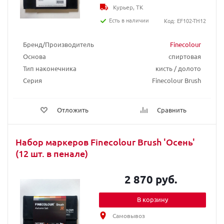
Курьер, ТК
Есть в наличии
Код: EF102-TH12
Бренд/Производитель
Finecolour
Основа
спиртовая
Тип наконечника
кисть / долото
Серия
Finecolour Brush
Отложить
Сравнить
Набор маркеров Finecolour Brush 'Осень'
(12 шт. в пенале)
2 870 руб.
В корзину
Самовывоз