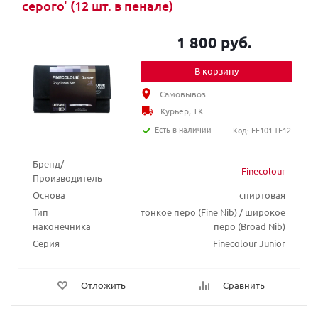
серого' (12 шт. в пенале)
1 800 руб.
В корзину
Самовывоз
Курьер, ТК
Есть в наличии
Код: EF101-TE12
Бренд/
Finecolour
Производитель
Основа
спиртовая
Тип
тонкое перо (Fine Nib) / широкое
наконечника
перо (Broad Nib)
Серия
Finecolour Junior
Отложить
Сравнить