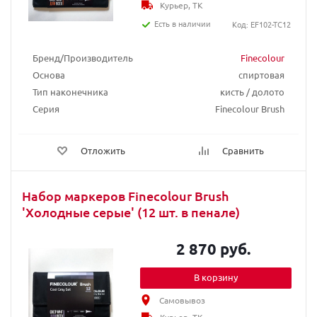
Курьер, ТК
Есть в наличии
Код: EF102-TC12
Бренд/Производитель
Finecolour
Основа
спиртовая
Тип наконечника
кисть / долото
Серия
Finecolour Brush
Отложить
Сравнить
Набор маркеров Finecolour Brush
'Холодные серые' (12 шт. в пенале)
2 870 руб.
В корзину
Самовывоз