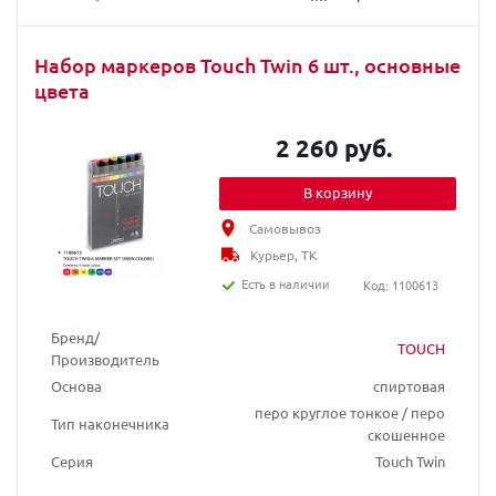
Набор маркеров Touch Twin 6 шт., основные
цвета
2 260 руб.
В корзину
Самовывоз
Курьер, ТК
Есть в наличии
Код: 1100613
Бренд/
TOUCH
Производитель
Основа
спиртовая
перо круглое тонкое / перо
Тип наконечника
скошенное
Серия
Touch Twin