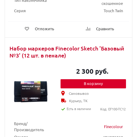
Тип наконечника
скошенное
Серия
Touch Twin
Отложить
Сравнить
Набор маркеров Finecolor Sketch 'Базовый
№3' (12 шт. в пенале)
2 300 руб.
В корзину
Самовывоз
Курьер, ТК
Есть в наличии
Код: EF100-TC12
Бренд/
Finecolour
Производитель
Основа
спиртовая