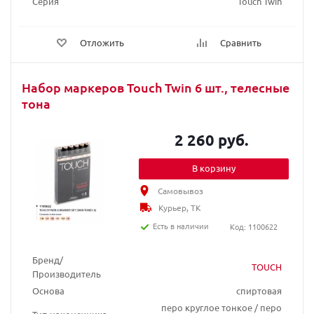
Серия
Touch Twin
Отложить
Сравнить
Набор маркеров Touch Twin 6 шт., телесные
тона
2 260 руб.
В корзину
Самовывоз
Курьер, ТК
Есть в наличии
Код: 1100622
Бренд/
TOUCH
Производитель
Основа
спиртовая
перо круглое тонкое / перо