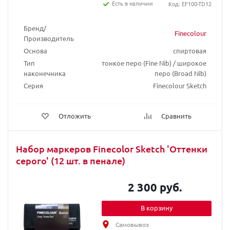
Есть в наличии
Код: EF100-TD12
Бренд/
Finecolour
Производитель
Основа
спиртовая
Тип
тонкое перо (Fine Nib) / широкое
наконечника
перо (Broad Nib)
Серия
Finecolour Sketch
Отложить
Сравнить
Набор маркеров Finecolor Sketch 'Оттенки
серого' (12 шт. в пенале)
2 300 руб.
В корзину
Самовывоз