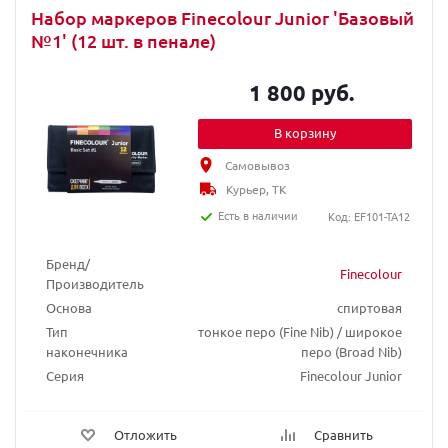
Набор маркеров Finecolour Junior 'Базовый
№1' (12 шт. в пенале)
1 800 руб.
В корзину
Самовывоз
Курьер, ТК
Есть в наличии
Код: EF101-TA12
Бренд/
Finecolour
Производитель
Основа
спиртовая
Тип
тонкое перо (Fine Nib) / широкое
наконечника
перо (Broad Nib)
Серия
Finecolour Junior
Отложить
Сравнить