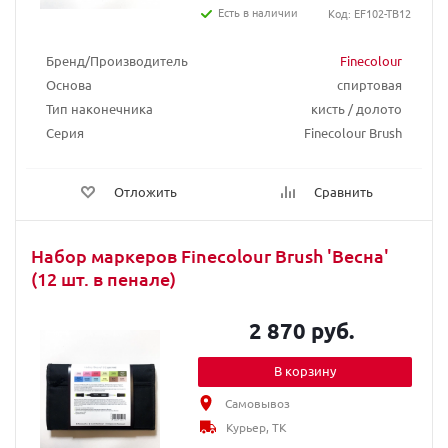
Есть в наличии
Код: EF102-TB12
Бренд/Производитель
Finecolour
Основа
спиртовая
Тип наконечника
кисть / долото
Серия
Finecolour Brush
Отложить
Сравнить
Набор маркеров Finecolour Brush 'Весна'
(12 шт. в пенале)
2 870 руб.
В корзину
Самовывоз
Курьер, ТК