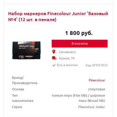
Набор маркеров Finecolour Junior 'Базовый
№4' (12 шт. в пенале)
1 800 руб.
В корзину
Самовывоз
Курьер, ТК
Есть в наличии
Код: EF101-TD12
Бренд/
Finecolour
Производитель
Основа
спиртовая
Тип
тонкое перо (Fine Nib) / широкое
наконечника
перо (Broad Nib)
Серия
Finecolour Junior