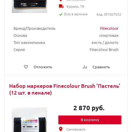
Курьер, ТК
Есть в наличии
Код: EF102-TG12
Бренд/Производитель
Finecolour
Основа
спиртовая
Тип наконечника
кисть / долото
Серия
Finecolour Brush
Отложить
Сравнить
Набор маркеров Finecolour Brush 'Пастель'
(12 шт. в пенале)
2 870 руб.
В корзину
Самовывоз