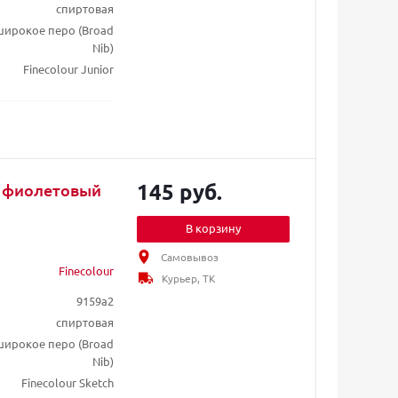
спиртовая
/ широкое перо (Broad
Nib)
Finecolour Junior
145 руб.
7 фиолетовый
В корзину
Самовывоз
Finecolour
Курьер, ТК
9159a2
спиртовая
/ широкое перо (Broad
Nib)
Finecolour Sketch