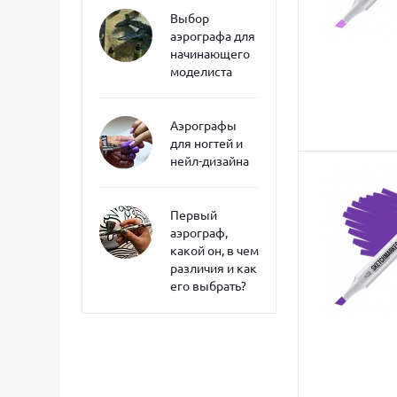
Выбор
аэрографа для
начинающего
моделиста
Аэрографы
для ногтей и
нейл-дизайна
Первый
аэрограф,
какой он, в чем
различия и как
его выбрать?