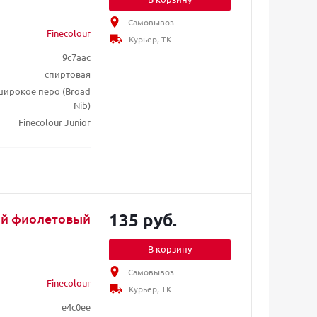
Самовывоз
Finecolour
Курьер, ТК
9c7aac
спиртовая
/ широкое перо (Broad
Nib)
Finecolour Junior
135 руб.
лый фиолетовый
В корзину
Самовывоз
Finecolour
Курьер, ТК
e4c0ee