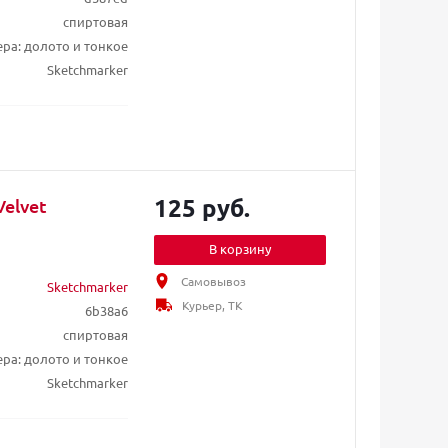
спиртовая
ера: долото и тонкое
Sketchmarker
125 руб.
elvet
В корзину
Самовывоз
Sketchmarker
Курьер, ТК
6b38a6
спиртовая
ера: долото и тонкое
Sketchmarker