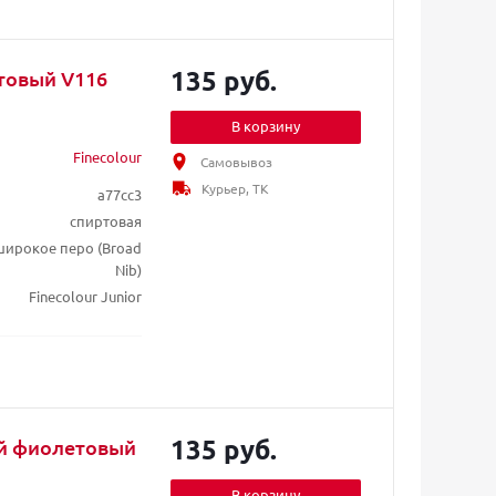
135 руб.
етовый V116
В корзину
Finecolour
Самовывоз
Курьер, ТК
a77cc3
спиртовая
/ широкое перо (Broad
Nib)
Finecolour Junior
135 руб.
ый фиолетовый
В корзину