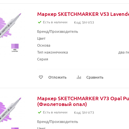
Маркер SKETCHMARKER V53 Lavende
Есть в наличии
Код: SM-V53
Бренд/Производитель
Цвет
Основа
Тип наконечника
два п
Серия
Отложить
Сравнить
Маркер SKETCHMARKER V73 Opal Pu
(Фиолетовый опал)
Есть в наличии
Код: SM-V73
Бренд/Производитель
Цвет