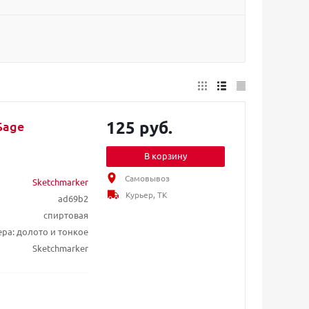
125 руб.
Sage
В корзину
Самовывоз
Sketchmarker
Курьер, ТК
ad69b2
спиртовая
ера: долото и тонкое
Sketchmarker