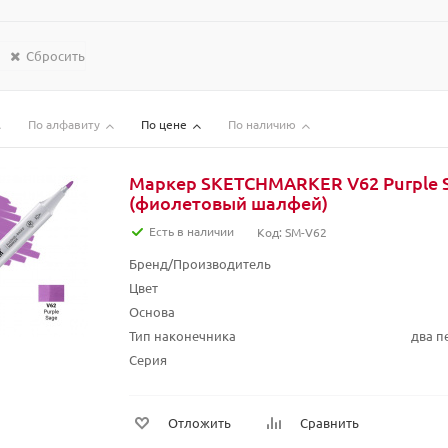
Сбросить
По алфавиту
По цене
По наличию
Маркер SKETCHMARKER V62 Purple 
(фиолетовый шалфей)
Есть в наличии
Код: SM-V62
Бренд/Производитель
Цвет
Основа
Тип наконечника
два п
Серия
Отложить
Сравнить