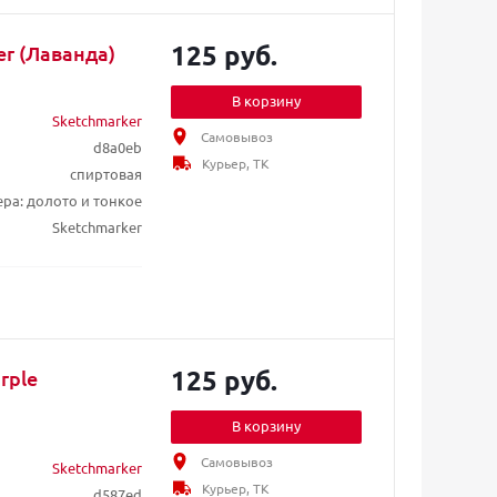
125 руб.
r (Лаванда)
В корзину
Sketchmarker
Самовывоз
d8a0eb
Курьер, ТК
спиртовая
ера: долото и тонкое
Sketchmarker
125 руб.
rple
В корзину
Самовывоз
Sketchmarker
Курьер, ТК
d587ed