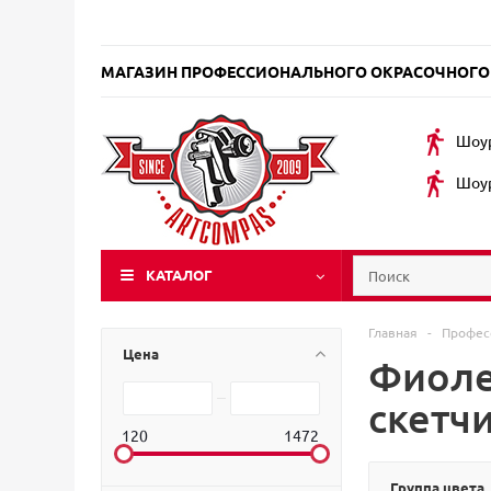
МАГАЗИН ПРОФЕССИОНАЛЬНОГО ОКРАСОЧНОГО
Шоур
Шоур
КАТАЛОГ
Главная
-
Профес
Цена
Фиоле
скетч
120
1472
Группа цвета