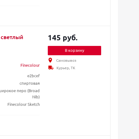
145 руб.
 светлый
В корзину
Самовывоз
Finecolour
Курьер, ТК
e2bcef
спиртовая
/ широкое перо (Broad
Nib)
Finecolour Sketch