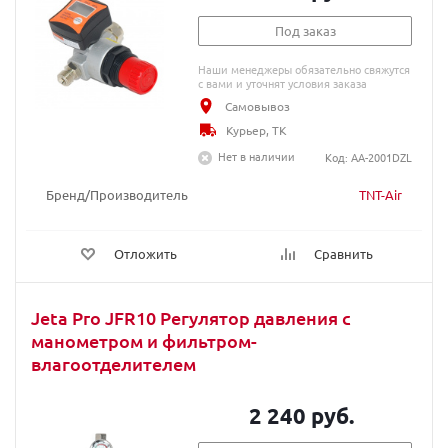
Под заказ
Наши менеджеры обязательно свяжутся
с вами и уточнят условия заказа
Самовывоз
Курьер, ТК
Нет в наличии
Код: AA-2001DZL
Бренд/Производитель
TNT-Air
Отложить
Сравнить
Jeta Pro JFR10 Регулятор давления с
манометром и фильтром-
влагоотделителем
2 240 руб.