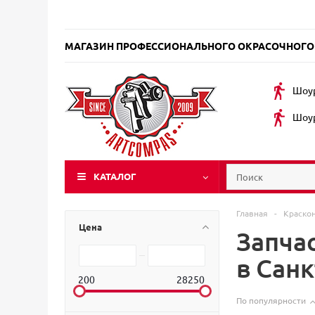
МАГАЗИН ПРОФЕССИОНАЛЬНОГО ОКРАСОЧНОГО
Шоур
Шоур
КАТАЛОГ
Главная
-
Краско
Цена
Запча
в Сан
200
28250
По популярности