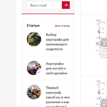
Статьи
Все статьи
Выбор
аэрографа для
начинающего
моделиста
Аэрографы
для ногтей и
нейл-дизайна
Первый
аэрограф,
какой он, в чем
различия и как
его выбрать?