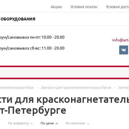
Акции
Условия оплаты
Условия дост
 ОБОРУДОВАНИЯ
ум/самовывоз пн-пт: 10.00 - 20.00
info@art
ум/самовывоз сб-вс: 11.00 - 20.00
нагнетательные баки
-
Запчасти для красконагнетательных баков
-
Запча
сти для красконагнетател
кт-Петербурге
По алфавиту
По цене
По наличию