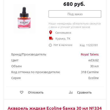
680 руб.
Под заказ
Наши менеджеры обязательно свяжутся
с вами и уточнят условия заказа
Самовывоз
Курьер, ТК
Нет в наличии
Код: 11253181
Бренд/Производитель
Royal Talens
Цвет
ed3c62
Объем
30 мл
Код оттенка по производителю
318 Carmine
Серия
Ecoline
Отложить
Сравнить
Акварель жидкая Ecoline банка 30 мл №334