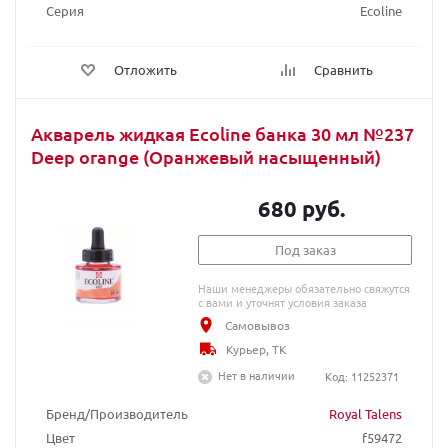
Серия
Ecoline
Отложить
Сравнить
Акварель жидкая Ecoline банка 30 мл №237
Deep orange (Оранжевый насыщенный)
680 руб.
Под заказ
Наши менеджеры обязательно свяжутся
с вами и уточнят условия заказа
Самовывоз
Курьер, ТК
Нет в наличии
Код: 11252371
Бренд/Производитель
Royal Talens
Цвет
f59472