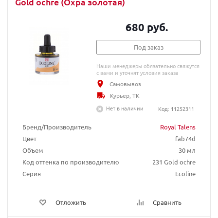
Gold ochre (Охра золотая)
680 руб.
Под заказ
Наши менеджеры обязательно свяжутся
с вами и уточнят условия заказа
Самовывоз
Курьер, ТК
Нет в наличии
Код: 11252311
Бренд/Производитель
Royal Talens
Цвет
fab74d
Объем
30 мл
Код оттенка по производителю
231 Gold ochre
Серия
Ecoline
Отложить
Сравнить