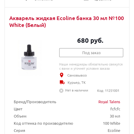
Акварель жидкая Ecoline банка 30 мл №100
White (Белый)
680 руб.
Под заказ
Наши менеджеры обязательно свяжутся
с вами и уточнят условия заказа
Самовывоз
Курьер, ТК
Нет в наличии
Код: 11251001
Бренд/Производитель
Royal Talens
Цвет
fcfcfc
Объем
30 мл
Код оттенка по производителю
100 White
Серия
Ecoline