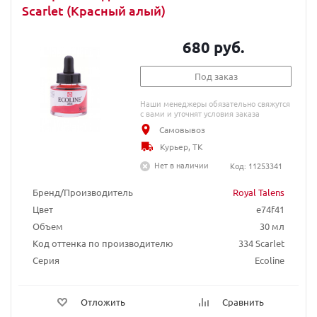
Scarlet (Красный алый)
680 руб.
Под заказ
Наши менеджеры обязательно свяжутся
с вами и уточнят условия заказа
Самовывоз
Курьер, ТК
Нет в наличии
Код: 11253341
Бренд/Производитель
Royal Talens
Цвет
e74f41
Объем
30 мл
Код оттенка по производителю
334 Scarlet
Серия
Ecoline
Отложить
Сравнить