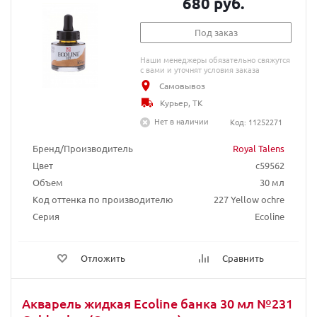
680 руб.
Под заказ
Наши менеджеры обязательно свяжутся
с вами и уточнят условия заказа
Самовывоз
Курьер, ТК
Нет в наличии
Код: 11252271
Бренд/Производитель
Royal Talens
Цвет
c59562
Объем
30 мл
Код оттенка по производителю
227 Yellow ochre
Серия
Ecoline
Отложить
Сравнить
Акварель жидкая Ecoline банка 30 мл №231