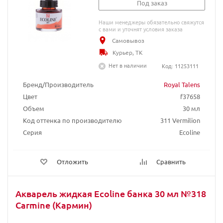
Под заказ
Наши менеджеры обязательно свяжутся
с вами и уточнят условия заказа
Самовывоз
Курьер, ТК
Нет в наличии
Код: 11253111
Бренд/Производитель
Royal Talens
Цвет
f37658
Объем
30 мл
Код оттенка по производителю
311 Vermilion
Серия
Ecoline
Отложить
Сравнить
Акварель жидкая Ecoline банка 30 мл №318
Carmine (Кармин)