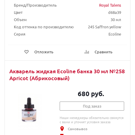
Бренд/Производитель
Royal Talens
Цвет
d68a39
Объем
30 мл
Код оттенка по производителю
245 Saffron yellow
Серия
Ecoline
Отложить
Сравнить
Акварель жидкая Ecoline банка 30 мл №258
Apricot (Абрикосовый)
680 руб.
Под заказ
Наши менеджеры обязательно свяжутся
с вами и уточнят условия заказа
Самовывоз