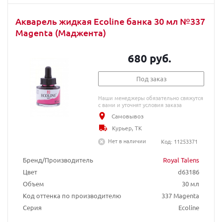
Акварель жидкая Ecoline банка 30 мл №337
Magenta (Маджента)
680 руб.
Под заказ
Наши менеджеры обязательно свяжутся
с вами и уточнят условия заказа
Самовывоз
Курьер, ТК
Нет в наличии
Код: 11253371
Бренд/Производитель
Royal Talens
Цвет
d63186
Объем
30 мл
Код оттенка по производителю
337 Magenta
Серия
Ecoline