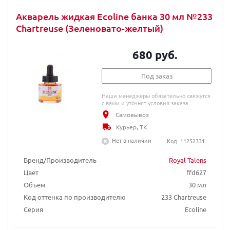
Акварель жидкая Ecoline банка 30 мл №233
Chartreuse (Зеленовато-желтый)
680 руб.
Под заказ
Наши менеджеры обязательно свяжутся
с вами и уточнят условия заказа
Самовывоз
Курьер, ТК
Нет в наличии
Код: 11252331
Бренд/Производитель
Royal Talens
Цвет
ffd627
Объем
30 мл
Код оттенка по производителю
233 Chartreuse
Серия
Ecoline