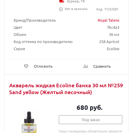
Курьер, ТК
Нет в наличии
Код: 11252581
Бренд/Производитель
Royal Talens
Цвет
fbc4a3
Объем
30 мл
Код оттенка по производителю
258 Apricot
Серия
Ecoline
Отложить
Сравнить
Акварель жидкая Ecoline банка 30 мл №259
Sand yellow (Желтый песочный)
680 руб.
Под заказ
Наши менеджеры обязательно свяжутся