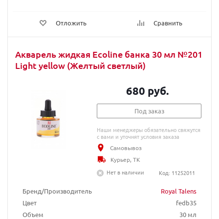
Отложить
Сравнить
Акварель жидкая Ecoline банка 30 мл №201
Light yellow (Желтый светлый)
680 руб.
Под заказ
Наши менеджеры обязательно свяжутся
с вами и уточнят условия заказа
Самовывоз
Курьер, ТК
Нет в наличии
Код: 11252011
Бренд/Производитель
Royal Talens
Цвет
fedb35
Объем
30 мл