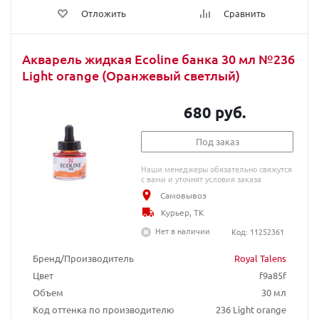
Отложить
Сравнить
Акварель жидкая Ecoline банка 30 мл №236
Light orange (Оранжевый светлый)
680 руб.
Под заказ
Наши менеджеры обязательно свяжутся
с вами и уточнят условия заказа
Самовывоз
Курьер, ТК
Нет в наличии
Код: 11252361
Бренд/Производитель
Royal Talens
Цвет
f9a85f
Объем
30 мл
Код оттенка по производителю
236 Light orange