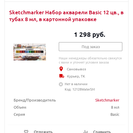
Sketchmarker Набор акварели Basic 12 цв., в
тубах 8 мл, в картонной упаковке
1 298 руб.
Под заказ
Наши менеджеры обязательно свяжутся
с вами и уточнят условия заказа
Самовывоз
Курьер, ТК
Нет в наличии
Код: 12128WaterSM
Бренд/Производитель
Sketchmarker
Объем
8 мл
Серия
Basic
Отложить
Сравнить