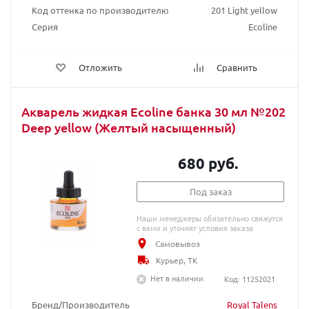
Код оттенка по производителю
201 Light yellow
Серия
Ecoline
Отложить
Сравнить
Акварель жидкая Ecoline банка 30 мл №202
Deep yellow (Желтый насыщенный)
680 руб.
Под заказ
Наши менеджеры обязательно свяжутся
с вами и уточнят условия заказа
Самовывоз
Курьер, ТК
Нет в наличии
Код: 11252021
Бренд/Производитель
Royal Talens