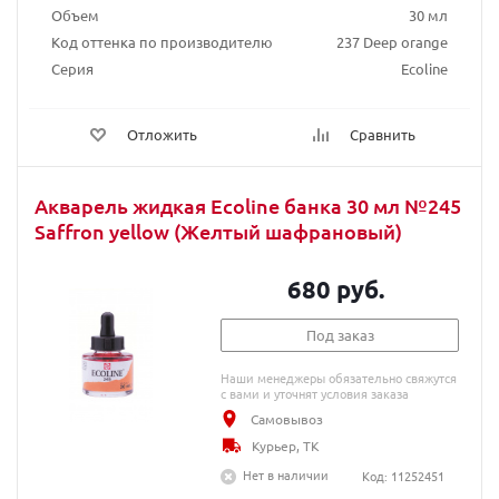
Объем
30 мл
Код оттенка по производителю
237 Deep orange
Серия
Ecoline
Отложить
Сравнить
Акварель жидкая Ecoline банка 30 мл №245
Saffron yellow (Желтый шафрановый)
680 руб.
Под заказ
Наши менеджеры обязательно свяжутся
с вами и уточнят условия заказа
Самовывоз
Курьер, ТК
Нет в наличии
Код: 11252451