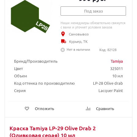
Под заказ
Наши менеджеры обязательно свяжутся
с вами и уточнят условия заказа
Самовывоз
Курьер, ТК
Нет в наличии
Код: 82128
Бренд/Производитель
Tamiya
Цвет
325011
Объем
10 мл
Код оттенка по производителю
LP-28 Olive drab
Серия
Lacquer Paint
Отложить
Сравнить
Краска Tamiya LP-29 Olive Drab 2
(Оливковая серая) 10 мл