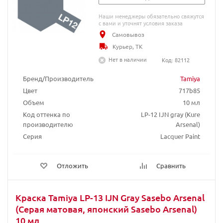
Наши менеджеры обязательно свяжутся
с вами и уточнят условия заказа
Самовывоз
Курьер, ТК
Нет в наличии
Код: 82112
Бренд/Производитель
Tamiya
Цвет
717b85
Объем
10 мл
Код оттенка по
LP-12 IJN gray (Kure
производителю
Arsenal)
Серия
Lacquer Paint
Отложить
Сравнить
Краска Tamiya LP-13 IJN Gray Sasebo Arsenal
(Серая матовая, японский Sasebo Arsenal)
10 мл