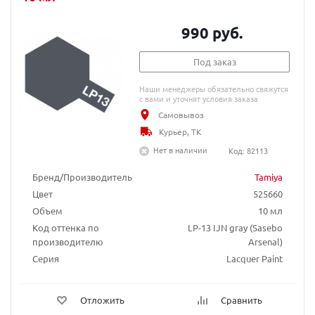
990 руб.
Под заказ
Наши менеджеры обязательно свяжутся
с вами и уточнят условия заказа
Самовывоз
Курьер, ТК
Нет в наличии
Код: 82113
Бренд/Производитель
Tamiya
Цвет
525660
Объем
10 мл
Код оттенка по
LP-13 IJN gray (Sasebo
производителю
Arsenal)
Серия
Lacquer Paint
Отложить
Сравнить