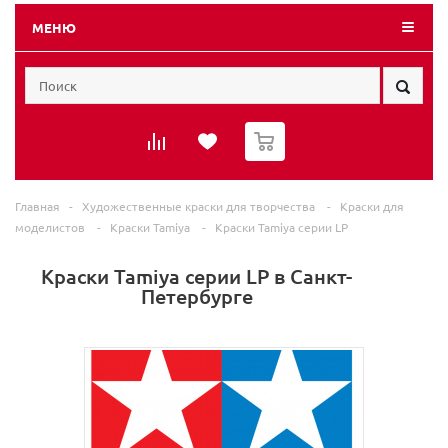
МЕНЮ
0
Главная
-
Художественные краски для творчества
-
Краски для
моделистов
-
Краски Tamiya
-
Краски Tamiya серии LP
Краски Tamiya серии LP в Санкт-
Петербурге