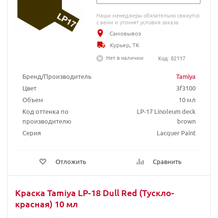
Наши менеджеры обязательно свяжутся
с вами и уточнят условия заказа
Самовывоз
Курьер, ТК
Нет в наличии
Код: 82117
Бренд/Производитель
Tamiya
Цвет
3f3100
Объем
10 мл
Код оттенка по
LP-17 Linoleum deck
производителю
brown
Серия
Lacquer Paint
Отложить
Сравнить
Краска Tamiya LP-18 Dull Red (Тускло-
красная) 10 мл