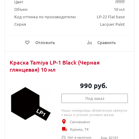
Цвет
ffffff
Объем
10 мл
Код оттенка по производителю
LP-22 Flat base
Серия
Lacquer Paint
Отложить
Сравнить
Краска Tamiya LP-1 Black (Черная
глянцевая) 10 мл
990 руб.
Под заказ
Наши менеджеры обязательно свяжутся
с вами и уточнят условия заказа
Самовывоз
Курьер, ТК
Нет в наличии
Код: 82101