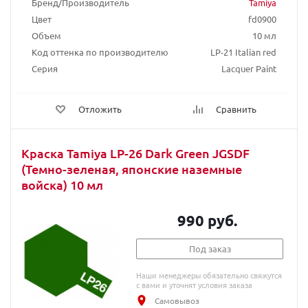
Бренд/Производитель
Tamiya
Цвет
fd0900
Объем
10 мл
Код оттенка по производителю
LP-21 Italian red
Серия
Lacquer Paint
Отложить
Сравнить
Краска Tamiya LP-26 Dark Green JGSDF
(Темно-зеленая, японские наземные
войска) 10 мл
990 руб.
Под заказ
Наши менеджеры обязательно свяжутся
с вами и уточнят условия заказа
Самовывоз