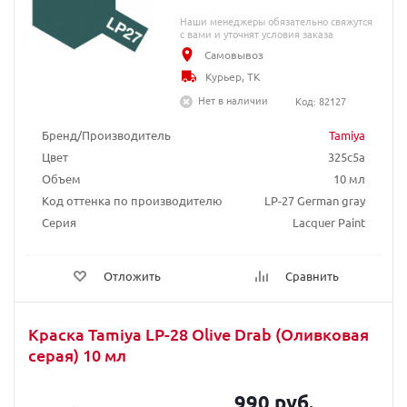
Наши менеджеры обязательно свяжутся
с вами и уточнят условия заказа
Самовывоз
Курьер, ТК
Нет в наличии
Код: 82127
Бренд/Производитель
Tamiya
Цвет
325c5a
Объем
10 мл
Код оттенка по производителю
LP-27 German gray
Серия
Lacquer Paint
Отложить
Сравнить
Краска Tamiya LP-28 Olive Drab (Оливковая
серая) 10 мл
990 руб.