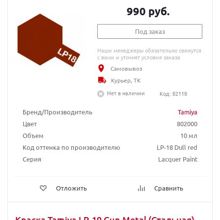
990 руб.
Под заказ
Наши менеджеры обязательно свяжутся
с вами и уточнят условия заказа
Самовывоз
Курьер, ТК
Нет в наличии
Код: 82118
Бренд/Производитель
Tamiya
Цвет
802000
Объем
10 мл
Код оттенка по производителю
LP-18 Dull red
Серия
Lacquer Paint
Отложить
Сравнить
Краска Tamiya LP-19 Gun Metal (Cтальная)