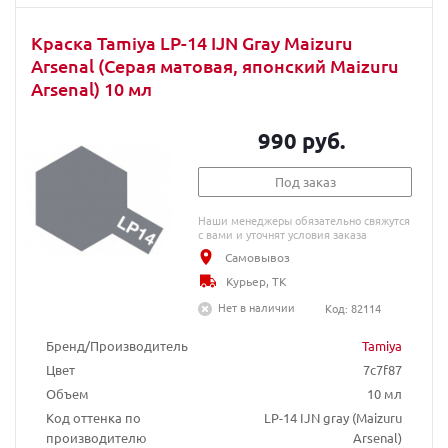
Краска Tamiya LP-14 IJN Gray Maizuru
Arsenal (Серая матовая, японский Maizuru
Arsenal) 10 мл
990 руб.
Под заказ
Наши менеджеры обязательно свяжутся
с вами и уточнят условия заказа
Самовывоз
Курьер, ТК
Нет в наличии
Код: 82114
Бренд/Производитель
Tamiya
Цвет
7c7f87
Объем
10 мл
Код оттенка по
LP-14 IJN gray (Maizuru
производителю
Arsenal)