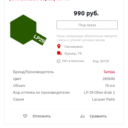
990 руб.
Под заказ
Наши менеджеры обязательно свяжутся
с вами и уточнят условия заказа
Самовывоз
Курьер, ТК
Нет в наличии
Код: 82129
Бренд/Производитель
Tamiya
Цвет
285b00
Объем
10 мл
Код оттенка по производителю
LP-29 Olive drab 2
Серия
Lacquer Paint
Отложить
Сравнить