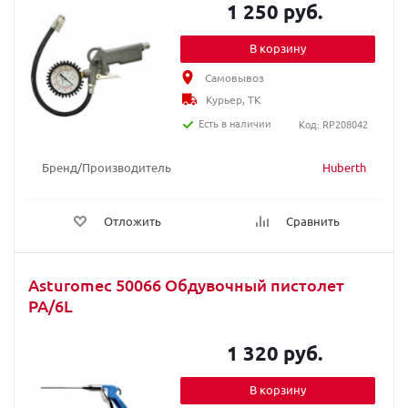
1 250 руб.
В корзину
Самовывоз
Курьер, ТК
Есть в наличии
Код: RP208042
Бренд/Производитель
Huberth
Отложить
Сравнить
Asturomec 50066 Обдувочный пистолет
PA/6L
1 320 руб.
В корзину