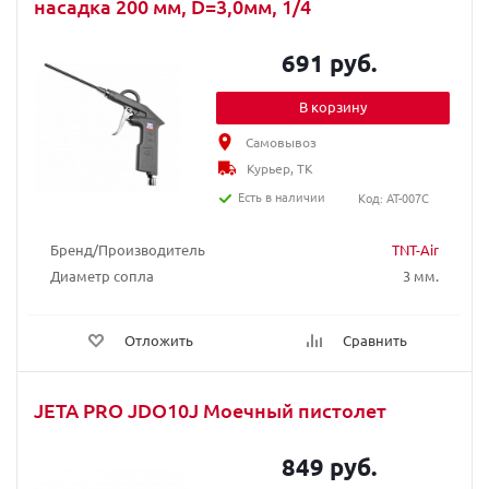
насадка 200 мм, D=3,0мм, 1/4
691 руб.
В корзину
Самовывоз
Курьер, ТК
Есть в наличии
Код: AT-007C
Бренд/Производитель
TNT-Air
Диаметр сопла
3 мм.
Отложить
Сравнить
JETA PRO JDO10J Моечный пистолет
849 руб.