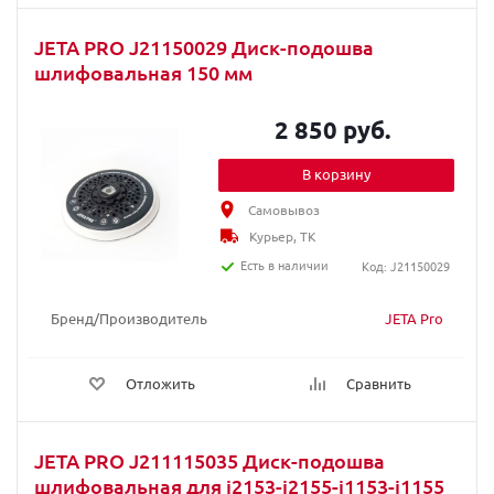
JETA PRO J21150029 Диск-подошва
шлифовальная 150 мм
2 850 руб.
В корзину
Самовывоз
Курьер, ТК
Есть в наличии
Код: J21150029
Бренд/Производитель
JETA Pro
Отложить
Сравнить
JETA PRO J211115035 Диск-подошва
шлифовальная для j2153-j2155-j1153-j1155