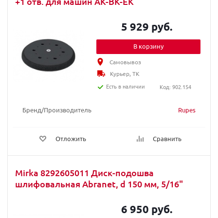
+1 отв. для машин AK-BK-EK
5 929 руб.
В корзину
Самовывоз
Курьер, ТК
Есть в наличии
Код: 902.154
Бренд/Производитель
Rupes
Отложить
Сравнить
Mirka 8292605011 Диск-подошва
шлифовальная Abranet, d 150 мм, 5/16"
6 950 руб.