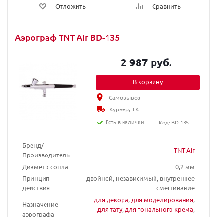
Отложить
Сравнить
Аэрограф TNT Air BD-135
2 987 руб.
В корзину
Самовывоз
Курьер, ТК
Есть в наличии
Код: BD-135
Бренд/
TNT-Air
Производитель
Диаметр сопла
0,2 мм
Принцип
двойной, независимый, внутреннее
действия
смешивание
для декора
,
для моделирования
,
Назначение
для тату
,
для тонального крема
,
аэрографа