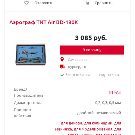
Отложить
Сравнить
Аэрограф TNT Air BD-130K
3 085 руб.
В корзину
Самовывоз
Курьер, ТК
Есть в наличии
Код: BD-130K
Бренд/
TNT-Air
Производитель
Диаметр сопла
0,2; 0,3; 0,5 мм
Принцип
двойной, независимый
действия
для декора
,
для кулинарии
,
для
макияжа
,
для моделирования
,
для
окраски кожи
,
для покраски