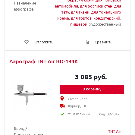
Назначение
автомобиля
,
для росписи стен
,
для
аэрографа
тату
,
для ткани
,
для тонального
крема
,
для тортов
,
кондитерский
,
пищевой
, художественный
Отложить
Сравнить
Аэрограф TNT Air BD-134K
3 085 руб.
В корзину
Самовывоз
Курьер, ТК
Есть в наличии
Код: BD-134K
Бренд/
TNT-Air
Производитель