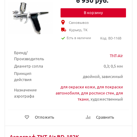
6 950 руб.
В корзину
Самовывоз
Курьер, ТК
Есть в наличии
Код: BD-116B
Бренд/
TNT-Air
Производитель
Диаметр сопла
0,3; 0,5 мм
Принцип
двойной, зависимый
действия
для окраски кожи
,
для покраски
Назначение
автомобиля
,
для росписи стен
,
для
аэрографа
ткани
, художественный
Отложить
Сравнить
Аэрограф TNT Air BD-182K