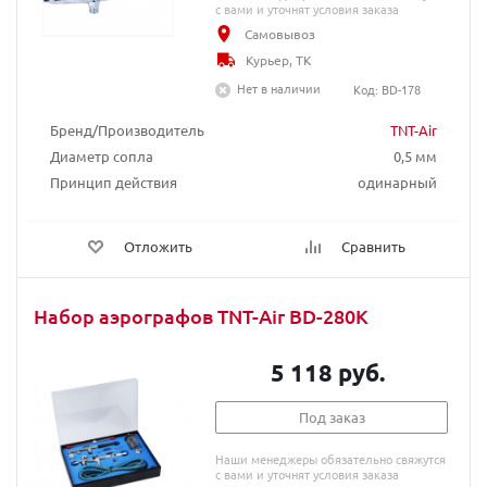
с вами и уточнят условия заказа
Самовывоз
Курьер, ТК
Нет в наличии
Код: BD-178
Бренд/Производитель
TNT-Air
Диаметр сопла
0,5 мм
Принцип действия
одинарный
Отложить
Сравнить
Набор аэрографов TNT-Air BD-280К
5 118 руб.
Под заказ
Наши менеджеры обязательно свяжутся
с вами и уточнят условия заказа