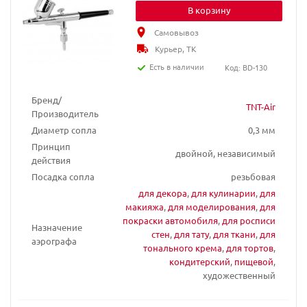
В корзину
Самовывоз
Курьер, ТК
Есть в наличии
Код: BD-130
Бренд/
TNT-Air
Производитель
Диаметр сопла
0,3 мм
Принцип
двойной, независимый
действия
Посадка сопла
резьбовая
для декора
,
для кулинарии
,
для
макияжа
,
для моделирования
,
для
покраски автомобиля
,
для росписи
Назначение
стен
,
для тату
,
для ткани
,
для
аэрографа
тонального крема
,
для тортов
,
кондитерский
,
пищевой
,
художественный