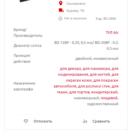
Самовывоз
Курьер, ТК
Нет в наличии
Код: BD-280K
Бренд/
TNT-Air
Производитель
BD-128P - 0,35; 0,5 мм/ BD-208P - 0.2;
Диаметр сопла
0.3 мм
Принцип
двойной, независимый
действия
для декора
,
для маникюра
,
для
моделирования
,
для ногтей
,
для
окраски кожи
,
для покраски
Назначение
автомобиля
,
для росписи стен
,
для
аэрографа
ткани
,
для тортов
,
кондитерский
,
маникюрный,
пищевой
,
художественный
Отложить
Сравнить