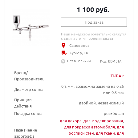
1 100 руб.
Под заказ
Наши менеджеры обязательно свяжутся
с вами и уточнят условия заказа
Самовывоз
Курьер, ТК
Нет в наличии
Код: BD-181А
Бренд/
TNT-Air
Производитель
0,2 мм, возможна замена на 0,25
Диаметр сопла
или 0,3 мм
Принцип
двойной, независимый
действия
Посадка сопла
резьбовая
для декора
,
для моделирования
,
для покраски автомобиля
,
для
Назначение
росписи стен
,
для ткани
,
для
аэрографа