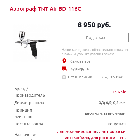
Аэрограф TNT-Air BD-116C
8 950 руб.
Под заказ
Наши менеджеры обязательно свяжутся
с вами и уточнят условия заказа
Самовывоз
Курьер, ТК
Нет в наличии
Код: BD-116C
Бренд/
TNT-Air
Производитель
Диаметр сопла
0,3; 0,5; 0,8 мм
Принцип
двойной, зависимый
действия
Посадка сопла
конусная
для моделирования
,
для покраски
Назначение
автомобиля
,
для росписи стен
,