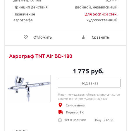
Принцип действия
двойной, независимый
Назначение
для росписи стен
,
аэрографа
художественный
Отложить
Сравнить
Аэрограф TNT Air BD-180
1 775 руб.
Под заказ
Наши менеджеры обязательно свяжутся
с вами и уточнят условия заказа
Самовывоз
Курьер, ТК
Нет в наличии
Код: BD-180
Бренд/