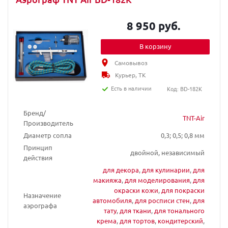
8 950 руб.
В корзину
Самовывоз
Курьер, ТК
Есть в наличии
Код: BD-182K
Бренд/
TNT-Air
Производитель
Диаметр сопла
0,3; 0,5; 0,8 мм
Принцип
двойной, независимый
действия
для декора
,
для кулинарии
,
для
макияжа
,
для моделирования
,
для
окраски кожи
,
для покраски
Назначение
автомобиля
,
для росписи стен
,
для
аэрографа
тату
,
для ткани
,
для тонального
крема
,
для тортов
,
кондитерский
,