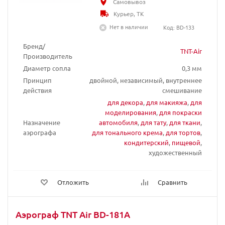
Самовывоз
Курьер, ТК
Нет в наличии
Код: BD-133
Бренд/
TNT-Air
Производитель
Диаметр сопла
0,3 мм
Принцип
двойной, независимый, внутреннее
действия
смешивание
для декора
,
для макияжа
,
для
моделирования
,
для покраски
Назначение
автомобиля
,
для тату
,
для ткани
,
аэрографа
для тонального крема
,
для тортов
,
кондитерский
,
пищевой
,
художественный
Отложить
Сравнить
Аэрограф TNT Air BD-181A