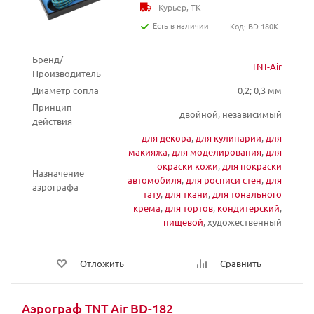
Курьер, ТК
Есть в наличии
Код: BD-180K
Бренд/
TNT-Air
Производитель
Диаметр сопла
0,2; 0,3 мм
Принцип
двойной, независимый
действия
для декора
,
для кулинарии
,
для
макияжа
,
для моделирования
,
для
окраски кожи
,
для покраски
Назначение
автомобиля
,
для росписи стен
,
для
аэрографа
тату
,
для ткани
,
для тонального
крема
,
для тортов
,
кондитерский
,
пищевой
, художественный
Отложить
Сравнить
Аэрограф TNT Air BD-182