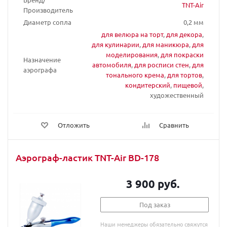
TNT-Air
Производитель
Диаметр сопла
0,2 мм
для велюра на торт
,
для декора
,
для кулинарии
,
для маникюра
,
для
моделирования
,
для покраски
Назначение
автомобиля
,
для росписи стен
,
для
аэрографа
тонального крема
,
для тортов
,
кондитерский
,
пищевой
,
художественный
Отложить
Сравнить
Аэрограф-ластик TNT-Air BD-178
3 900 руб.
Под заказ
Наши менеджеры обязательно свяжутся