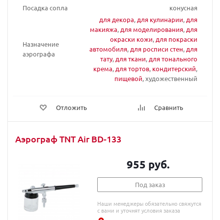
Посадка сопла
конусная
для декора
,
для кулинарии
,
для
макияжа
,
для моделирования
,
для
окраски кожи
,
для покраски
Назначение
автомобиля
,
для росписи стен
,
для
аэрографа
тату
,
для ткани
,
для тонального
крема
,
для тортов
,
кондитерский
,
пищевой
, художественный
Отложить
Сравнить
Аэрограф TNT Air BD-133
955 руб.
Под заказ
Наши менеджеры обязательно свяжутся
с вами и уточнят условия заказа