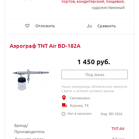
тортов
,
кондитерский
,
пищевой
,
художественный
Отложить
Сравнить
Аэрограф TNT Air BD-182A
1 450 руб.
Под заказ
Наши менеджеры обязательно свяжутся
с вами и уточнят условия заказа
Самовывоз
Курьер, ТК
Нет в наличии
Код: BD-182A
Бренд/
TNT-Air
Производитель
Диаметр сопла
0,5 мм