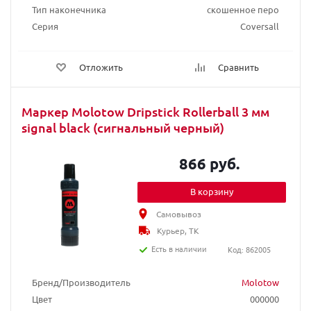
Тип наконечника
скошенное перо
Серия
Coversall
Отложить
Сравнить
Маркер Molotow Dripstick Rollerball 3 мм
signal black (сигнальный черный)
866 руб.
В корзину
Самовывоз
Курьер, ТК
Есть в наличии
Код: 862005
Бренд/Производитель
Molotow
Цвет
000000