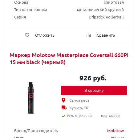
Основа
спиртовая
Тип наконечника
металлический круглый
Серия
Dripstick Rollerball
Отложить
Сравнить
Маркер Molotow Masterpiece Coversall 660PI
15 мм black (черный)
926 руб.
В корзину
Самовывоз
Курьер, ТК
Есть в наличии
Код: 660000
Бренд/Производитель
Molotow
Цвет
000000