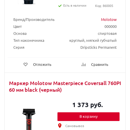
Есть в наличии
Код: 860005
Бренд/Производитель
Molotow
Цвет
000000
Основа
спиртовая
Тип наконечника
круглый, мягкий губчатый
Серия
Dripsticks Permanent
Отложить
Сравнить
Маркер Molotow Masterpiece Coversall 760PI
60 мм black (черный)
1 373 руб.
В корзину
Самовывоз