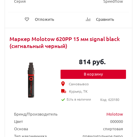
Серия
Speedflow
Отложить
Сравнить
Маркер Molotow 620PP 15 мм signal black
(сигнальный черный)
814 руб.
В корзину
Самовывоз
Курьер, ТК
Есть в наличии
Код: 620180
Бренд/Производитель
Molotow
Цвет
000000
Основа
спиртовая
Тип наконечника
прямоугольное перо