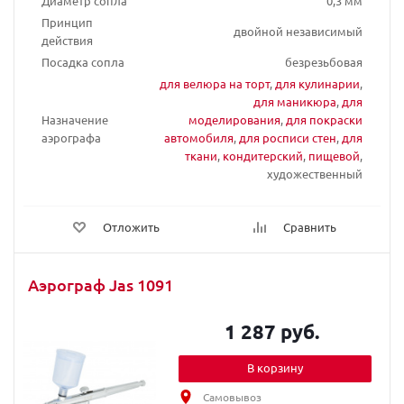
Диаметр сопла
0,3 мм
Принцип
двойной независимый
действия
Посадка сопла
безрезьбовая
для велюра на торт
,
для кулинарии
,
для маникюра
,
для
Назначение
моделирования
,
для покраски
аэрографа
автомобиля
,
для росписи стен
,
для
ткани
,
кондитерский
,
пищевой
,
художественный
Отложить
Сравнить
Аэрограф Jas 1091
1 287 руб.
В корзину
Самовывоз