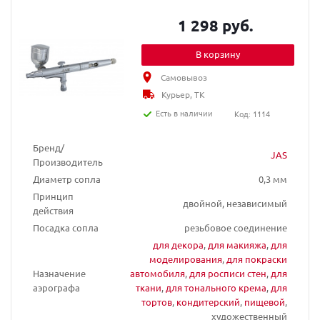
1 298 руб.
В корзину
Самовывоз
Курьер, ТК
Есть в наличии
Код: 1114
Бренд/
JAS
Производитель
Диаметр сопла
0,3 мм
Принцип
двойной, независимый
действия
Посадка сопла
резьбовое соединение
для декора
,
для макияжа
,
для
моделирования
,
для покраски
Назначение
автомобиля
,
для росписи стен
,
для
аэрографа
ткани
,
для тонального крема
,
для
тортов
,
кондитерский
,
пищевой
,
художественный