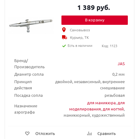
1 389 руб.
В корзину
Самовывоз
Курьер, ТК
Есть в наличии
Код: 1123
Бренд/
JAS
Производитель
Диаметр сопла
0,2 мм
Принцип
двойной, независимый, внутреннее
действия
смешивание
Посадка сопла
резьбовая
для маникюра
,
для
Назначение
моделирования
,
для ногтей
,
аэрографа
маникюрный, художественный
Отложить
Сравнить