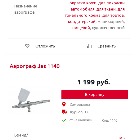
окраски кожи
,
для покраски
Назначение
автомобиля
,
для ткани
,
для
аэрографа
тонального крема
,
для тортов
,
кондитерский
, маникюрный,
пищевой
, художественный
Отложить
Сравнить
Аэрограф Jas 1140
1 199 руб.
В корзину
Самовывоз
Курьер, ТК
Есть в наличии
Код: 1140
Бренд/
JAS