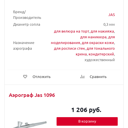
Бренд/
JAS
Производитель
Диаметр сопла
0,3 мм
для велюра на торт
,
для макияжа
,
для маникюра
,
для
Назначение
моделирования
,
для окраски кожи
,
аэрографа
для росписи стен
,
для тонального
крема
,
кондитерский
,
художественный
Отложить
Сравнить
Аэрограф Jas 1096
1 206 руб.
В корзину