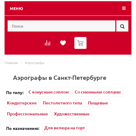
МЕНЮ
0
Главная
-
Аэрографы
Аэрографы в Санкт-Петербурге
C конусным соплом
Cо сменными соплами
По типу:
Кондитерские
Пистолетного типа
Пищевые
Профессиональные
Художественные
Для велюра на торт
По назначению: