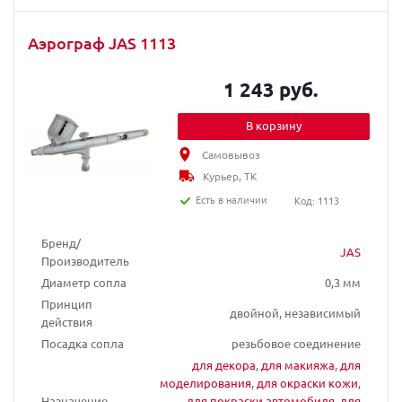
Аэрограф JAS 1113
1 243 руб.
В корзину
Самовывоз
Курьер, ТК
Есть в наличии
Код: 1113
Бренд/
JAS
Производитель
Диаметр сопла
0,3 мм
Принцип
двойной, независимый
действия
Посадка сопла
резьбовое соединение
для декора
,
для макияжа
,
для
моделирования
,
для окраски кожи
,
Назначение
для покраски автомобиля
,
для