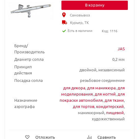
В корзину
Самовывоз
Курьер, ТК
Есть в наличии
Код: 1116
Бренд/
JAS
Производитель
Диаметр сопла
0,2 мм
Принцип
двойной, независимый
действия
Посадка сопла
резьбовое соединение
для декора
,
для маникюра
,
для
моделирования
,
для ногтей
,
для
Назначение
покраски автомобиля
,
для ткани
,
аэрографа
для тортов
,
кондитерский
,
маникюрный,
пищевой
,
художественный
Отложить
Сравнить