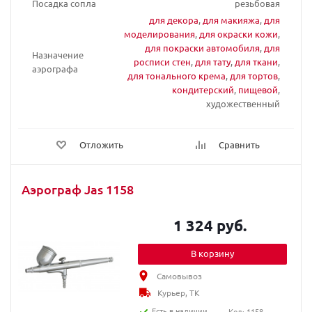
Посадка сопла
резьбовая
для декора
,
для макияжа
,
для
моделирования
,
для окраски кожи
,
для покраски автомобиля
,
для
Назначение
росписи стен
,
для тату
,
для ткани
,
аэрографа
для тонального крема
,
для тортов
,
кондитерский
,
пищевой
,
художественный
Отложить
Сравнить
Аэрограф Jas 1158
1 324 руб.
В корзину
Самовывоз
Курьер, ТК
Есть в наличии
Код: 1158