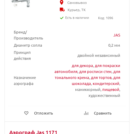
Самовывоз
Курьер, ТК
Есть в наличии
Код: 1096
Бренд/
JAS
Производитель
Диаметр сопла
0,2 мм
Принцип
двойной независимый
действия
для декора
,
для покраски
автомобиля
,
для росписи стен
,
для
Назначение
тонального крема
,
для тортов
,
для
аэрографа
шоколада
,
кондитерский
,
маникюрный,
пищевой
,
художественный
Отложить
Сравнить
Аэрограф Jas 1171