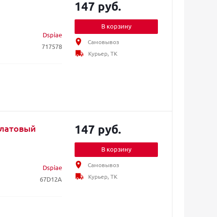
147 руб.
В корзину
Dspiae
Самовывоз
717578
Курьер, ТК
147 руб.
алатовый
В корзину
Самовывоз
Dspiae
Курьер, ТК
67D12A