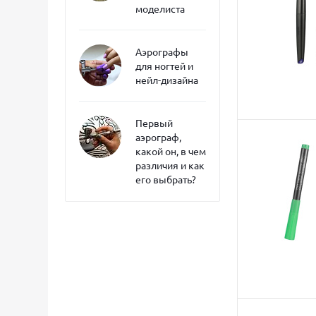
моделиста
Аэрографы
для ногтей и
нейл-дизайна
Первый
аэрограф,
какой он, в чем
различия и как
его выбрать?