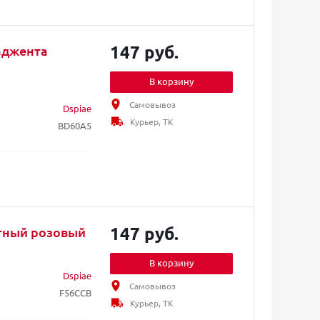
147 руб.
аджента
В корзину
Самовывоз
Dspiae
Курьер, ТК
BD60A5
147 руб.
тный розовый
В корзину
Dspiae
Самовывоз
F56CCB
Курьер, ТК