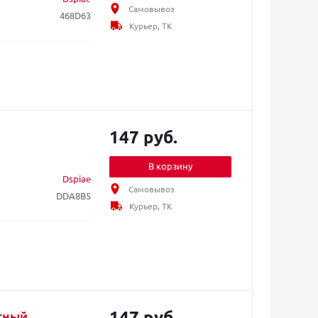
Самовывоз
468D63
Курьер, ТК
147 руб.
В корзину
Dspiae
Самовывоз
DDA8B5
Курьер, ТК
147 руб.
тный