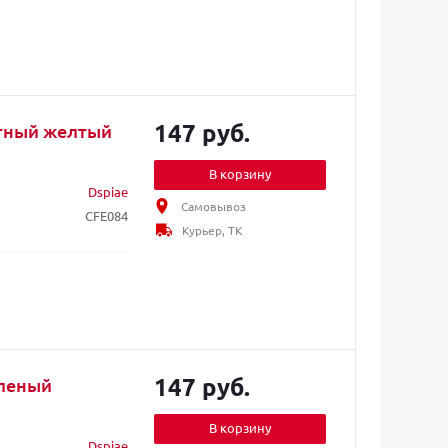
147 руб.
тный желтый
В корзину
Dspiae
Самовывоз
CFE084
Курьер, ТК
147 руб.
еленый
В корзину
Dspiae