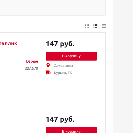
147 руб.
таллик
В корзину
Dspiae
Самовывоз
32A570
Курьер, ТК
147 руб.
В корзину