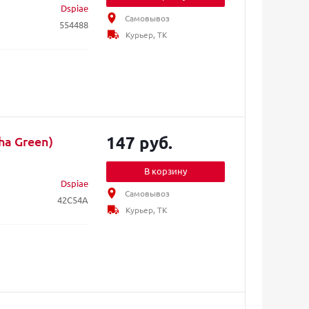
Dspiae
Самовывоз
554488
Курьер, ТК
147 руб.
a Green)
В корзину
Dspiae
Самовывоз
42C54A
Курьер, ТК