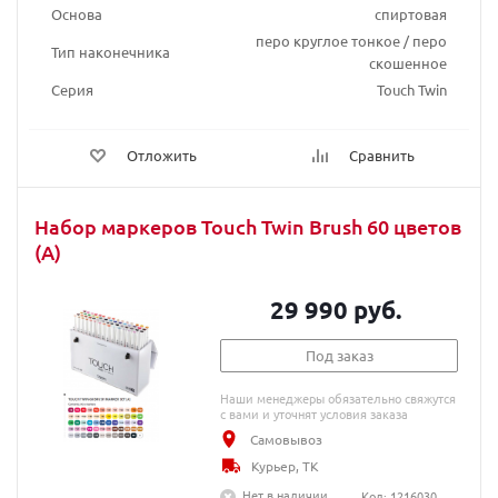
Основа
спиртовая
перо круглое тонкое / перо
Тип наконечника
скошенное
Серия
Touch Twin
Отложить
Сравнить
Набор маркеров Touch Twin Brush 60 цветов
(A)
29 990 руб.
Под заказ
Наши менеджеры обязательно свяжутся
с вами и уточнят условия заказа
Самовывоз
Курьер, ТК
Нет в наличии
Код: 1216030