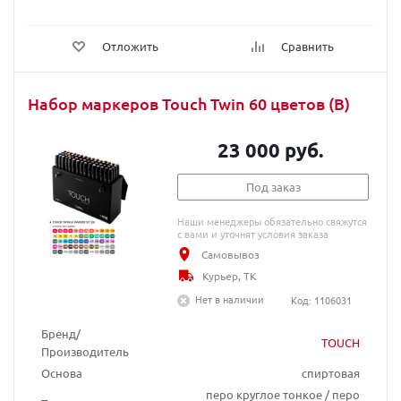
Отложить
Сравнить
Набор маркеров Touch Twin 60 цветов (B)
23 000 руб.
Под заказ
Наши менеджеры обязательно свяжутся
с вами и уточнят условия заказа
Самовывоз
Курьер, ТК
Нет в наличии
Код: 1106031
Бренд/
TOUCH
Производитель
Основа
спиртовая
перо круглое тонкое / перо