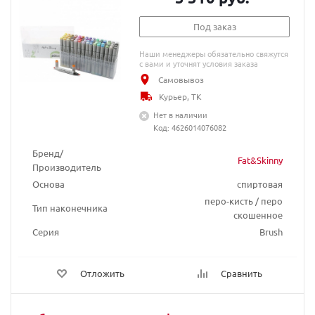
Под заказ
Наши менеджеры обязательно свяжутся
с вами и уточнят условия заказа
Самовывоз
Курьер, ТК
Нет в наличии
Код: 4626014076082
Бренд/
Fat&Skinny
Производитель
Основа
спиртовая
перо-кисть / перо
Тип наконечника
скошенное
Серия
Brush
Отложить
Сравнить