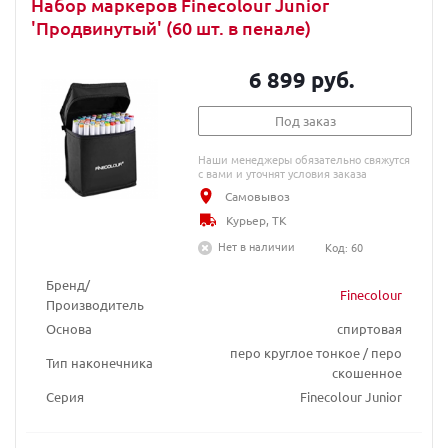
Набор маркеров Finecolour Junior
'Продвинутый' (60 шт. в пенале)
6 899 руб.
Под заказ
Наши менеджеры обязательно свяжутся
с вами и уточнят условия заказа
Самовывоз
Курьер, ТК
Нет в наличии
Код: 60
Бренд/
Finecolour
Производитель
Основа
спиртовая
перо круглое тонкое / перо
Тип наконечника
скошенное
Серия
Finecolour Junior