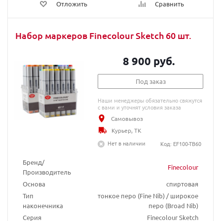
Отложить
Сравнить
Набор маркеров Finecolour Sketch 60 шт.
8 900 руб.
Под заказ
Наши менеджеры обязательно свяжутся
с вами и уточнят условия заказа
Самовывоз
Курьер, ТК
Нет в наличии
Код: EF100-TB60
Бренд/
Finecolour
Производитель
Основа
спиртовая
Тип
тонкое перо (Fine Nib) / широкое
наконечника
перо (Broad Nib)
Серия
Finecolour Sketch