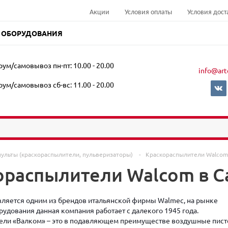
Акции
Условия оплаты
Условия дост
 ОБОРУДОВАНИЯ
ум/самовывоз пн-пт: 10.00 - 20.00
info@art
ум/самовывоз сб-вс: 11.00 - 20.00
пульты (краскораспылители, пульверизаторы)
-
Краскораспылители Walcom
ораспылители Walcom в С
ляется одним из брендов итальянской фирмы Walmec, на рынке
рудования данная компания работает с далекого 1945 года.
ели «Валком» – это в подавляющем преимуществе воздушные пис