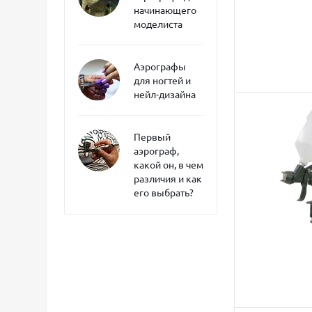
начинающего
моделиста
Аэрографы
для ногтей и
нейл-дизайна
Первый
аэрограф,
какой он, в чем
различия и как
его выбрать?