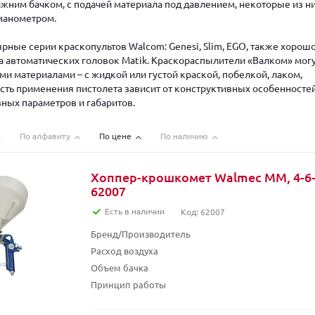
ижним бачком, с подачей материала под давлением, некоторые из н
манометром.
рные серии краскопультов Walcom: Genesi, Slim, EGO, также хорош
а автоматических головок Matik. Краскораспылители «Валком» мог
ми материалами – с жидкой или густой краской, побелкой, лаком,
асть применения пистолета зависит от конструктивных особенносте
вных параметров и габаритов.
По алфавиту
По цене
По наличию
Хоппер-крошкомет Walmec MM, 4-6-8
62007
Есть в наличии
Код: 62007
Бренд/Производитель
Расход воздуха
Объем бачка
Принцип работы