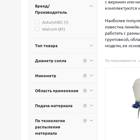
с верхним или н
Бренд/
комплектуются 
Производитель
Наиболее популя
AsturoMEC (
1
)
известна линейк
Walcom (
81
)
работать с разны
грунтовкой, обл
модели, ее осно
Тип товара
Диаметр сопла
По популярности
?
Манометр
?
Область применения
?
Подача материала
?
По технологии
?
распыления
материала