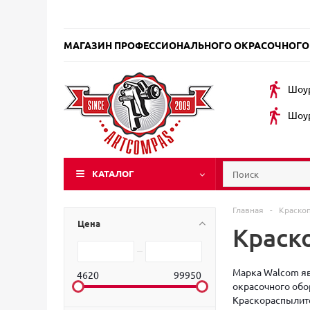
МАГАЗИН ПРОФЕССИОНАЛЬНОГО ОКРАСОЧНОГО
Шоур
Шоур
КАТАЛОГ
Главная
-
Краско
Цена
Краск
Марка Walcom яв
4620
99950
окрасочного обо
Краскораспылит