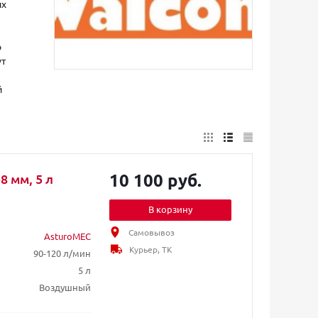
их
о
ут
й
10 100 руб.
 мм, 5 л
В корзину
Самовывоз
AsturoMEC
Курьер, ТК
90-120 л/мин
5 л
Воздушный