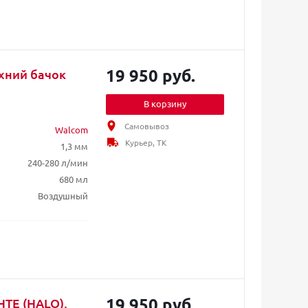
19 950 руб.
рхний бачок
В корзину
Самовывоз
Walcom
Курьер, ТК
1,3 мм
240-280 л/мин
680 мл
Воздушный
19 950 руб.
HTE (HALO),