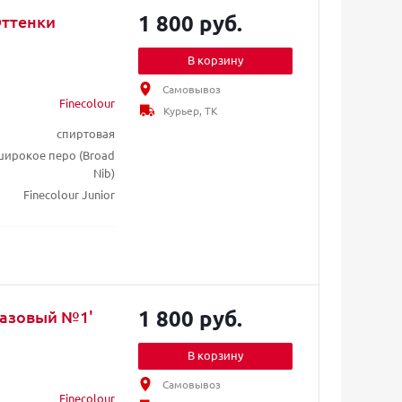
1 800 руб.
Оттенки
В корзину
Самовывоз
Finecolour
Курьер, ТК
спиртовая
/ широкое перо (Broad
Nib)
Finecolour Junior
1 800 руб.
'Базовый №1'
В корзину
Самовывоз
Finecolour