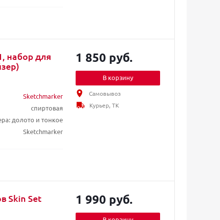
1 850 руб.
1, набор для
йзер)
В корзину
Самовывоз
Sketchmarker
Курьер, ТК
спиртовая
ера: долото и тонкое
Sketchmarker
1 990 руб.
в Skin Set
В корзину