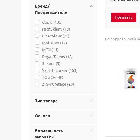
Бренд/
Производитель
Copic (
135
)
Fat&Skinny (
18
)
Finecolour (
71
)
По популярности
Molotow (
12
)
MTN (
11
)
Royal Talens (
18
)
Sakura (
5
)
Sketchmarker (
161
)
TOUCH (
49
)
ZIG-Kuretake (
20
)
Тип товара
Основа
Возможность
заправки