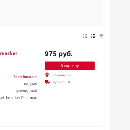
975 руб.
hmarker
В корзину
Самовывоз
Sketchmarker
Курьер, ТК
водная
пулевидный
ketchmarker Paintman