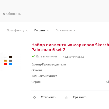
Сбросить
По алфавиту
По цене
По наличию
Набор пигментных маркеров Sketc
Paintman 6 set 2
Есть в наличии
Код: SMPMSET2
Бренд/Производитель
Основа
Тип наконечника
Серия
S
Отложить
Сравнить