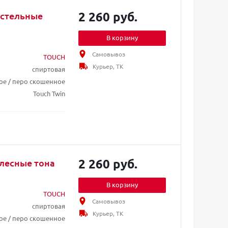
2 260 руб.
астельные
В корзину
Самовывоз
TOUCH
Курьер, ТК
спиртовая
ое / перо скошенное
Touch Twin
2 260 руб.
елесные тона
В корзину
TOUCH
Самовывоз
спиртовая
Курьер, ТК
ое / перо скошенное