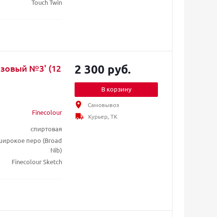
Touch Twin
2 300 руб.
азовый №3' (12
В корзину
Самовывоз
Finecolour
Курьер, ТК
спиртовая
/ широкое перо (Broad
Nib)
Finecolour Sketch