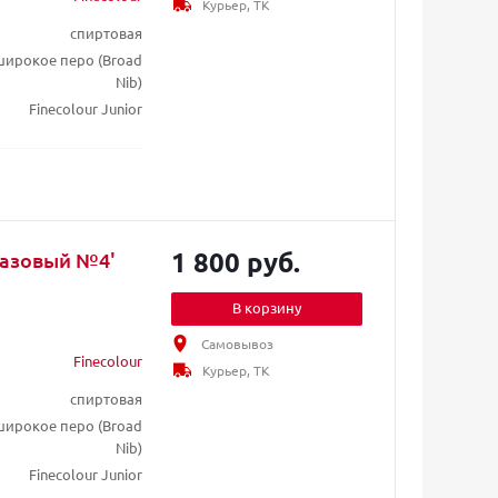
Курьер, ТК
спиртовая
/ широкое перо (Broad
Nib)
Finecolour Junior
1 800 руб.
'Базовый №4'
В корзину
Самовывоз
Finecolour
Курьер, ТК
спиртовая
/ широкое перо (Broad
Nib)
Finecolour Junior