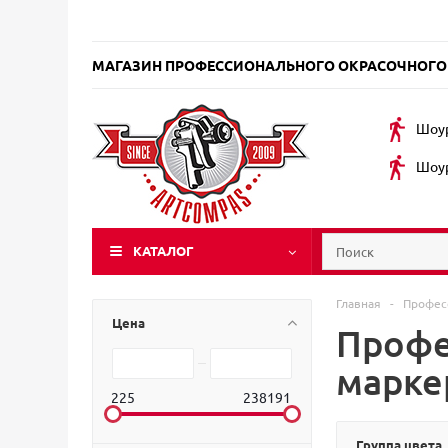
МАГАЗИН ПРОФЕССИОНАЛЬНОГО ОКРАСОЧНОГО
Шоур
Шоур
КАТАЛОГ
Главная
-
Профес
Цена
Профе
марке
225
238191
Группа цвета