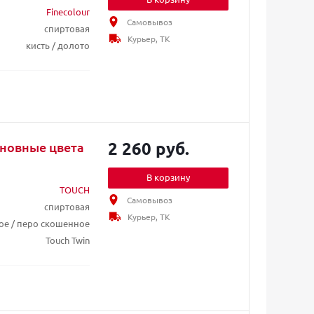
Finecolour
Самовывоз
спиртовая
Курьер, ТК
кисть / долото
2 260 руб.
сновные цвета
В корзину
TOUCH
Самовывоз
спиртовая
Курьер, ТК
ое / перо скошенное
Touch Twin