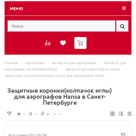
МЕНЮ
0
Главная
-
Аэрографы
-
Запчасти для аэрографов
-
Запчасти для
аэрографов Harder&Steenbeck
-
Запчасти для аэрографов Hansa
-
Защитные коронки(колпачок иглы) для аэрографов Hansa
Защитные коронки(колпачок иглы)
для аэрографов Hansa в Санкт-
Петербурге
Код товара
HS-218794