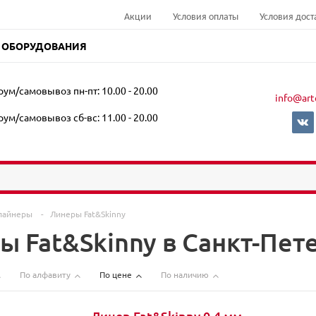
Акции
Условия оплаты
Условия дост
 ОБОРУДОВАНИЯ
ум/самовывоз пн-пт: 10.00 - 20.00
info@art
ум/самовывоз сб-вс: 11.00 - 20.00
лайнеры
-
Линеры Fat&Skinny
ы Fat&Skinny в Санкт-Пет
По алфавиту
По цене
По наличию
Линер Fat&Skinny 0,4 мм