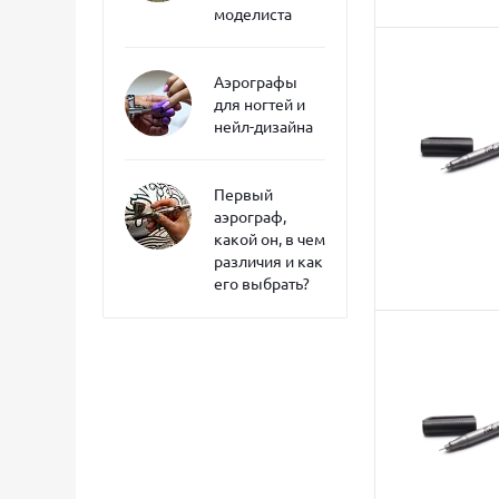
моделиста
Аэрографы
для ногтей и
нейл-дизайна
Первый
аэрограф,
какой он, в чем
различия и как
его выбрать?