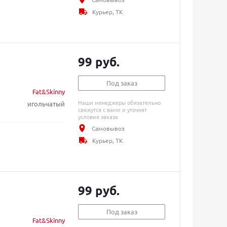
Курьер, ТК
99 руб.
Под заказ
Fat&Skinny
Наши менеджеры обязательно
игольчатый
свяжутся с вами и уточнят
условия заказа
Самовывоз
Курьер, ТК
99 руб.
Под заказ
Fat&Skinny