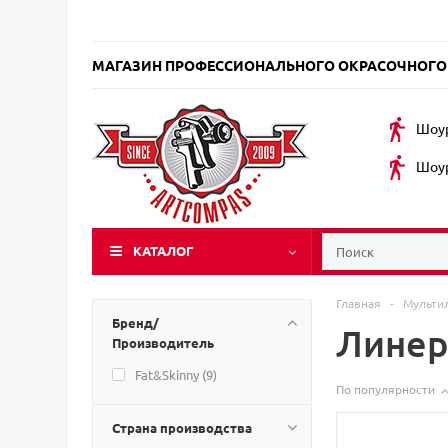
МАГАЗИН ПРОФЕССИОНАЛЬНОГО ОКРАСОЧНОГО
Шоур
Шоур
КАТАЛОГ
Главная
-
Мульти
Бренд/
Линер
Производитель
Fat&Skinny (
9
)
По популярности
Страна производства