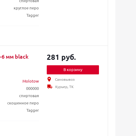
спиртовая
круглое перо
Tagger
281 руб.
-6 мм black
В корзину
Самовывоз
Molotow
Курьер, ТК
000000
спиртовая
скошенное перо
Tagger