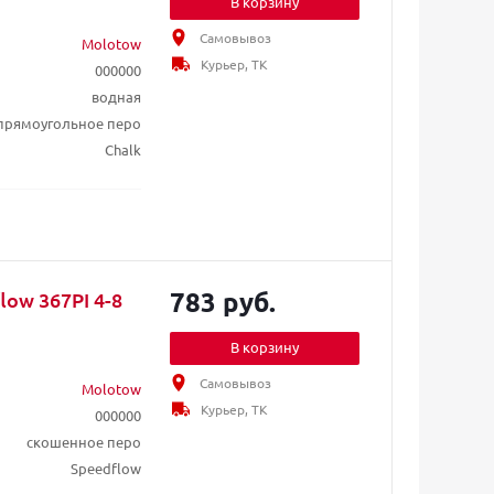
В корзину
Самовывоз
Molotow
Курьер, ТК
000000
водная
прямоугольное перо
Chalk
783 руб.
ow 367PI 4-8
В корзину
Самовывоз
Molotow
Курьер, ТК
000000
скошенное перо
Speedflow