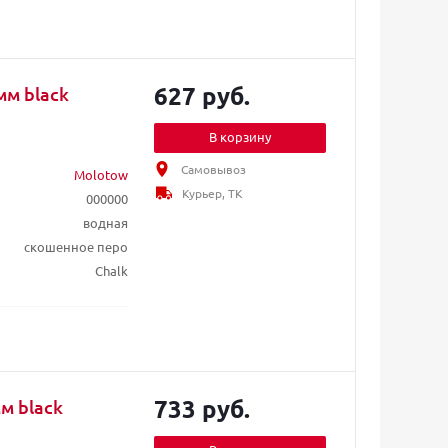
627 руб.
мм black
В корзину
Самовывоз
Molotow
Курьер, ТК
000000
водная
скошенное перо
Chalk
733 руб.
м black