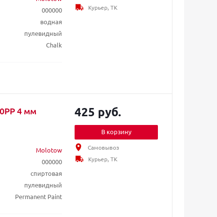
Курьер, ТК
000000
водная
пулевидный
Chalk
425 руб.
0PP 4 мм
В корзину
Самовывоз
Molotow
Курьер, ТК
000000
спиртовая
пулевидный
Permanent Paint