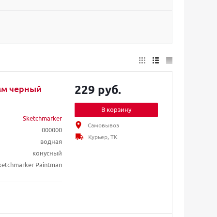
229 руб.
мм черный
В корзину
Sketchmarker
Самовывоз
000000
Курьер, ТК
водная
конусный
ketchmarker Paintman