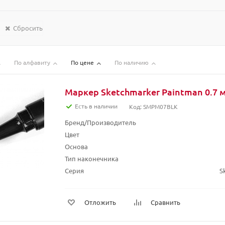
Сбросить
По алфавиту
По цене
По наличию
Маркер Sketchmarker Paintman 0.7 
Есть в наличии
Код: SMPM07BLK
Бренд/Производитель
Цвет
Основа
Тип наконечника
Серия
S
Отложить
Сравнить