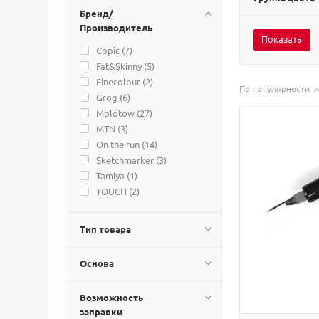
Бренд/
Производитель
Copic (
7
)
Fat&Skinny (
5
)
Finecolour (
2
)
По популярности
Grog (
6
)
Molotow (
27
)
MTN (
3
)
On the run (
14
)
Sketchmarker (
3
)
Tamiya (
1
)
TOUCH (
2
)
Тип товара
Основа
Возможность
заправки