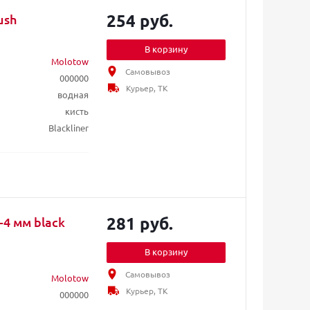
254 руб.
ush
В корзину
Molotow
Самовывоз
000000
Курьер, ТК
водная
кисть
Blackliner
281 руб.
-4 мм black
В корзину
Самовывоз
Molotow
Курьер, ТК
000000